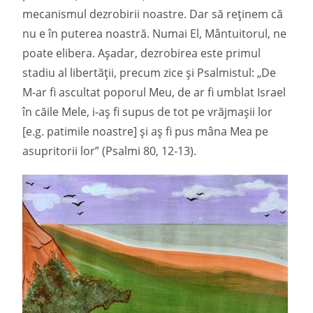
mecanismul dezrobirii noastre. Dar să reținem că
nu e în puterea noastră. Numai El, Mântuitorul, ne
poate elibera. Așadar, dezrobirea este primul
stadiu al libertății, precum zice și Psalmistul: „De
M-ar fi ascultat poporul Meu, de ar fi umblat Israel
în căile Mele, i-aș fi supus de tot pe vrăjmașii lor
[e.g. patimile noastre] și aș fi pus mâna Mea pe
asupritorii lor” (Psalmi 80, 12-13).