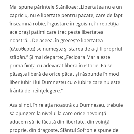
Mai spune părintele Stăniloae: „Libertatea nu e un
capriciu, nu e libertate pentru păcate, care de fapt
înseamnă robie, îngustare în egoism, în repetiția
acelorași patimi care trec peste libertatea
noastră... De aceea, în grecește libertatea
(ἐλευθερία) se numește și starea de a-ți fi propriul
stăpân.” Și mai departe: „Fecioara Maria este
prima ființă cu adevărat liberă în istorie. Ea se
păzește liberă de orice păcat și răspunde în mod
liber iubirii lui Dumnezeu cu o iubire care nu este
frântă de neînțelegere.”
Așa și noi, în relația noastră cu Dumnezeu, trebuie
să ajungem la nivelul la care orice nevoință
aducem să fie făcută din libertate, din voință
proprie, din dragoste. Sfântul Sofronie spune de