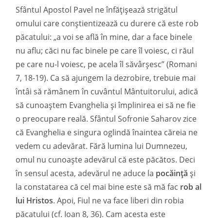
Sfântul Apostol Pavel ne înfățișează strigătul
omului care conștientizează cu durere că este rob
păcatului: „a voi se află în mine, dar a face binele
nu aflu; căci nu fac binele pe care îl voiesc, ci răul
pe care nu-l voiesc, pe acela îl săvârșesc” (Romani
7, 18-19). Ca să ajungem la dezrobire, trebuie mai
întâi să rămânem în cuvântul Mântuitorului, adică
să cunoaștem Evanghelia și împlinirea ei să ne fie
o preocupare reală. Sfântul Sofronie Saharov zice
că Evanghelia e singura oglindă înaintea căreia ne
vedem cu adevărat. Fără lumina lui Dumnezeu,
omul nu cunoaște adevărul că este păcătos. Deci
în sensul acesta, adevărul ne aduce la
pocăință
și
la constatarea că cel mai bine este să mă fac
rob al
lui Hristos
. Apoi, Fiul ne va face liberi din robia
păcatului (cf. Ioan 8, 36). Cam acesta este