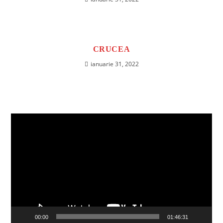
CRUCEA
ianuarie 31, 2022
Player
video
00:00
01:46:31