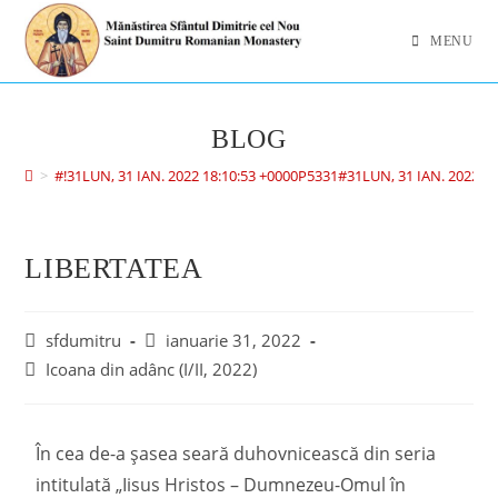
MENU
BLOG
>
#!31LUN, 31 IAN. 2022 18:10:53 +0000P5331#31LUN, 31 IAN. 2022 
LIBERTATEA
sfdumitru
ianuarie 31, 2022
Icoana din adânc (I/II, 2022)
În cea de-a șasea seară duhovnicească din seria
intitulată „Iisus Hristos – Dumnezeu-Omul în