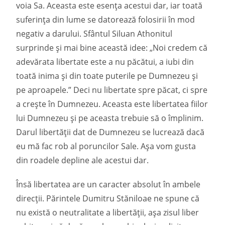
voia Sa. Aceasta este esența acestui dar, iar toată
suferința din lume se datorează folosirii în mod
negativ a darului. Sfântul Siluan Athonitul
surprinde și mai bine această idee: „Noi credem că
adevărata libertate este a nu păcătui, a iubi din
toată inima și din toate puterile pe Dumnezeu și
pe aproapele.” Deci nu libertate spre păcat, ci spre
a crește în Dumnezeu. Aceasta este libertatea fiilor
lui Dumnezeu și pe aceasta trebuie să o împlinim.
Darul libertății dat de Dumnezeu se lucrează dacă
eu mă fac rob al poruncilor Sale. Așa vom gusta
din roadele depline ale acestui dar.
Însă libertatea are un caracter absolut în ambele
direcții. Părintele Dumitru Stăniloae ne spune că
nu există o neutralitate a libertății, așa zisul liber