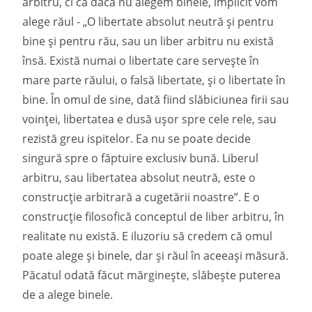
arbitru, ci că dacă nu alegem binele, implicit vom
alege răul - „O libertate absolut neutră și pentru
bine și pentru rău, sau un liber arbitru nu există
însă. Există numai o libertate care servește în
mare parte răului, o falsă libertate, și o libertate în
bine. În omul de sine, dată fiind slăbiciunea firii sau
voinței, libertatea e dusă ușor spre cele rele, sau
rezistă greu ispitelor. Ea nu se poate decide
singură spre o făptuire exclusiv bună. Liberul
arbitru, sau libertatea absolut neutră, este o
construcție arbitrară a cugetării noastre”. E o
construcție filosofică conceptul de liber arbitru, în
realitate nu există. E iluzoriu să credem că omul
poate alege și binele, dar și răul în aceeași măsură.
Păcatul odată făcut mărginește, slăbește puterea
de a alege binele.