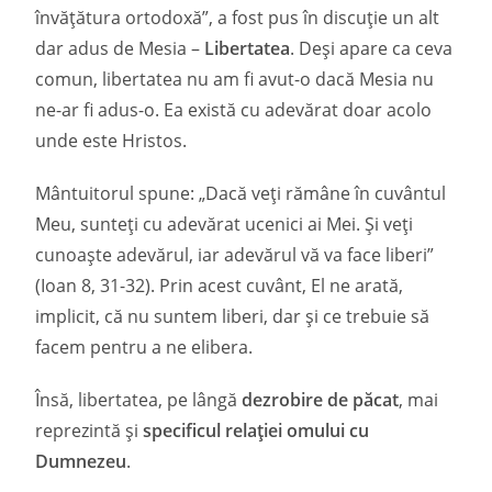
învățătura ortodoxă”, a fost pus în discuție un alt
dar adus de Mesia –
Libertatea
. Deși apare ca ceva
comun, libertatea nu am fi avut-o dacă Mesia nu
ne-ar fi adus-o. Ea există cu adevărat doar acolo
unde este Hristos.
Mântuitorul spune: „Dacă veți rămâne în cuvântul
Meu, sunteți cu adevărat ucenici ai Mei. Și veți
cunoaște adevărul, iar adevărul vă va face liberi”
(Ioan 8, 31-32). Prin acest cuvânt, El ne arată,
implicit, că nu suntem liberi, dar și ce trebuie să
facem pentru a ne elibera.
Însă, libertatea, pe lângă
dezrobire de păcat
, mai
reprezintă și
specificul relației omului cu
Dumnezeu
.