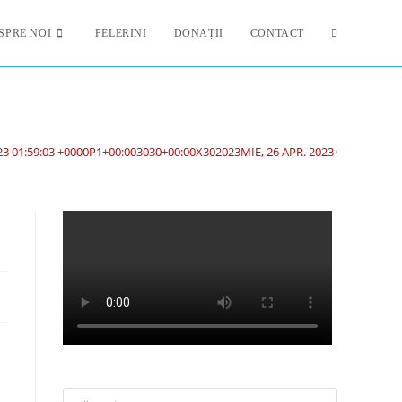
SPRE NOI
PELERINI
DONAȚII
CONTACT
23 01:59:03 +0000P1+00:003030+00:00X302023MIE, 26 APR. 2023 01:59:03 +0