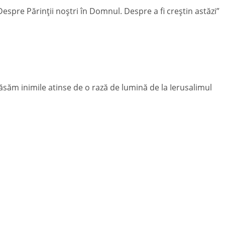
espre Părinții noștri în Domnul. Despre a fi creștin astăzi”
săm inimile atinse de o rază de lumină de la Ierusalimul