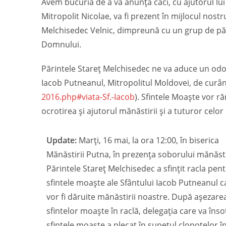
Avem bucuria de a vă anunța căci, cu ajutorul lu
Mitropolit Nicolae, va fi prezent în mijlocul nost
Melchisedec Velnic, dimpreună cu un grup de pări
Domnului.
Părintele Stareț Melchisedec ne va aduce un odor
Iacob Putneanul, Mitropolitul Moldovei, de curân
2016.php#viata-Sf.-Iacob
). Sfintele Moaște vor r
ocrotirea și ajutorul mănăstirii și a tuturor celor
Update:
Marți, 16 mai, la ora 12:00, în biserica
Mănăstirii Putna, în prezența soborului mănăstir
Părintele Stareț Melchisedec a sfințit racla pen
sfintele moaște ale Sfântului Iacob Putneanul c
vor fi dăruite mănăstirii noastre. După așezare
sfintelor moaște în raclă, delegația care va înso
sfintele moaște a plecat în sunetul clopotelor î