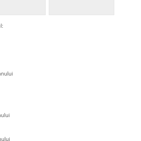
l:
mnului
ului
mului