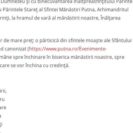
i Dumnezeu și cu binecuvântarea Înaltpreasfințitului Părinte
ru Părintele Stareț al Sfintei Mănăstiri Putna, Arhimandritul
nți, la hramul de vară al mănăstirii noastre, Înălțarea
 de mare preț: o părticică din sfintele moaște ale Sfântului
d canonizat (
https://www.putna.ro/Evenimente-
ămâne spre închinare în biserica mănăstirii noastre, spre
 care se vor închina cu credință.
ii,
tru
are
a
ți
n