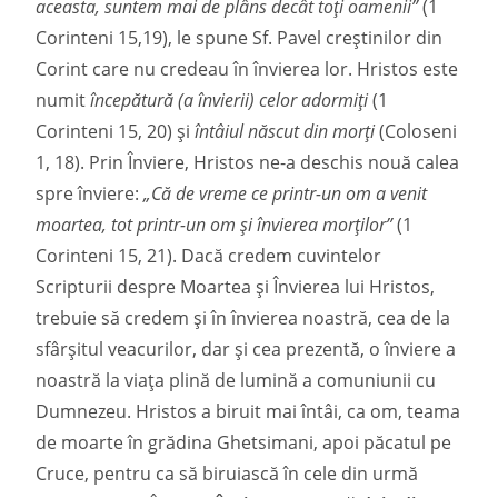
aceasta, suntem mai de plâns decât toţi oamenii”
(1
Corinteni 15,19), le spune Sf. Pavel creștinilor din
Corint care nu credeau în învierea lor. Hristos este
numit
începătură (a învierii) celor adormiţi
(1
Corinteni 15, 20) și
întâiul născut din morţi
(Coloseni
1, 18). Prin Înviere, Hristos ne-a deschis nouă calea
spre înviere:
„Că de vreme ce printr-un om a venit
moartea, tot printr-un om şi învierea morţilor”
(1
Corinteni 15, 21). Dacă credem cuvintelor
Scripturii despre Moartea și Învierea lui Hristos,
trebuie să credem și în învierea noastră, cea de la
sfârșitul veacurilor, dar și cea prezentă, o înviere a
noastră la viaţa plină de lumină a comuniunii cu
Dumnezeu. Hristos a biruit mai întâi, ca om, teama
de moarte în grădina Ghetsimani, apoi păcatul pe
Cruce, pentru ca să biruiască în cele din urmă