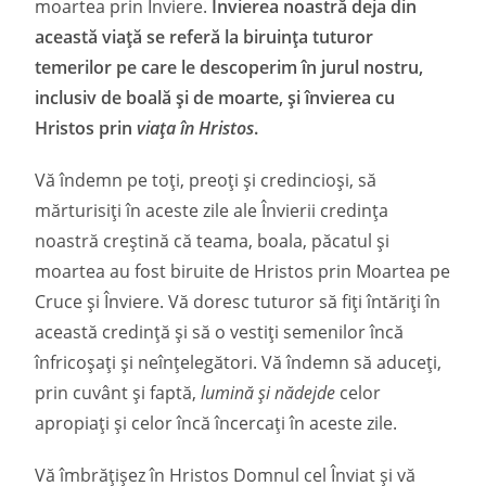
moartea prin Înviere.
Învierea noastră deja din
această viață se referă la biruința tuturor
temerilor pe care le descoperim în jurul nostru,
inclusiv de boală și de moarte, și învierea cu
Hristos prin
viața în Hristos
.
Vă îndemn pe toți, preoți și credincioși, să
mărturisiți în aceste zile ale Învierii credința
noastră creștină că teama, boala, păcatul și
moartea au fost biruite de Hristos prin Moartea pe
Cruce și Înviere. Vă doresc tuturor să fiți întăriți în
această credință și să o vestiți semenilor încă
înfricoșați și neînțelegători. Vă îndemn să aduceți,
prin cuvânt și faptă,
lumină și nădejde
celor
apropiați și celor încă încercați în aceste zile.
Vă îmbrăţișez în Hristos Domnul cel Înviat și vă