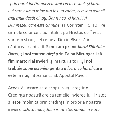
„prin harul lui Dumnezeu sunt ceea ce sunt; şi harul
Lui care este în mine n-a fost în zadar, ci m-am ostenit
mai mult decât ei toţi. Dar nu eu, ci harul lui
Dumnezeu care este cu mine”
(1 Corinteni 15, 10). Pe
urmele celor ce L-au întâlnit pe Hristos cel Înviat
suntem și noi, cei ce ne aflăm în Biserică în
căutarea mântuirii.
Și noi am primit
harul Sfântului
Botez
, și noi
suntem aleși
prin Taina Mirungerii să
fim martori ai Învierii și mărturisitori. Și noi
trebuie
să ne ostenim
pentru
a lucra cu harul
care
este în noi
, întocmai ca Sf. Apostol Pavel.
Această lucrare este scopul vieții creștine.
Credinţa noastră are ca temelie Învierea lui Hristos
și este împlinită prin credinţa în propria noastră
înviere.
„Dacă nădăjduim în Hristos numai în viaţa