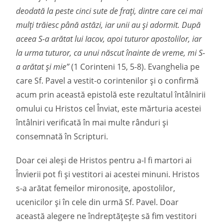
deodată la peste cinci sute de fraţi, dintre care cei mai
mulţi trăiesc până astăzi, iar unii au şi adormit. După
aceea S-a arătat lui Iacov, apoi tuturor apostolilor, iar
la urma tuturor, ca unui născut înainte de vreme, mi S-
a arătat şi mie”
(1 Corinteni 15, 5-8). Evanghelia pe
care Sf. Pavel a vestit-o corintenilor și o confirmă
acum prin această epistolă este rezultatul întâlnirii
omului cu Hristos cel Înviat, este mărturia acestei
întâlniri verificată în mai multe rânduri și
consemnată în Scripturi.
Doar cei aleși de Hristos pentru a-I fi martori ai
Învierii pot fi și vestitori ai acestei minuni. Hristos
s-a arătat femeilor mironosițe, apostolilor,
ucenicilor și în cele din urmă Sf. Pavel. Doar
această alegere ne îndreptățește să fim vestitori