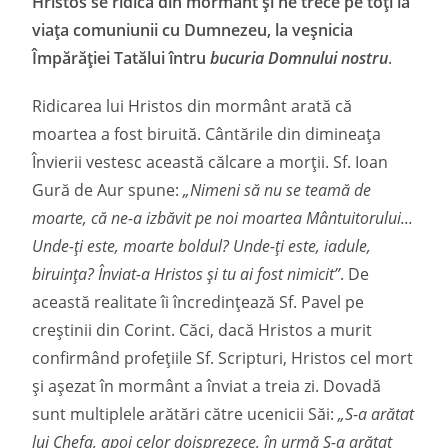
Hristos se ridică din mormânt și ne trece pe toți la
viața comuniunii cu Dumnezeu, la veșnicia
Împărăției Tatălui întru
bucuria Domnului nostru
.
Ridicarea lui Hristos din mormânt arată că
moartea a fost biruită. Cântările din dimineața
Învierii vestesc această călcare a morţii. Sf. Ioan
Gură de Aur spune:
„Nimeni să nu se teamă de
moarte, că ne-a izbăvit pe noi moartea Mântuitorului...
Unde-ţi este, moarte boldul? Unde-ţi este, iadule,
biruinţa? Înviat-a Hristos şi tu ai fost nimicit”
. De
această realitate îi încredințează Sf. Pavel pe
creștinii din Corint. Căci, dacă Hristos a murit
confirmând profețiile Sf. Scripturi, Hristos cel mort
și așezat în mormânt a înviat a treia zi. Dovadă
sunt multiplele arătări către ucenicii Săi:
„S-a arătat
lui Chefa, apoi celor doisprezece, în urmă S-a arătat