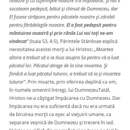
noastre şi cu suferinţele noastre S-a împovărat. Şi noi Îl
socoteam pedepsit, bătut şi chinuit de Dumnezeu, dar
El fusese străpuns pentru păcatele noastre şi zdrobit
pentru fărădelegile noastre.
El a fost pedepsit pentru
mântuirea noastră şi prin rănile Lui noi toţi ne-am
vindecat
”
(Isaia 53, 4-5). Părintele Stăniloae explică
necesitatea acestei morți a lui Hristos:
„Moartea
altora a trebuit să o ia Iisus asupra Sa pentru că a luat
păcatul lor. Păcatul atrage de la sine moartea. Și
fiindcă a luat păcatul tuturor, a trebuit să ia și moartea
tuturor”
. Prin moarte, prin oferirea deplină ca om,
în numele omenirii întregi, lui DumnezeuTatăl,
Hristos ne-a câștigat împăcarea cu Dumnezeu. Dar
împăcarea nu era suficientă dacă nu era urmată
de biruirea morții ca eșec al viețuirii umane, ca
separare veșnică de Dumnezeu și trecere în iad.