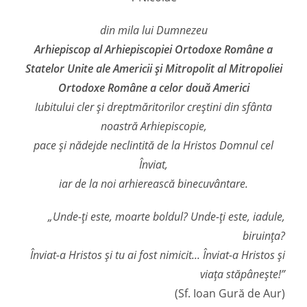
din mila lui Dumnezeu
Arhiepiscop al Arhiepiscopiei Ortodoxe Române a
Statelor Unite ale Americii şi Mitropolit al Mitropoliei
Ortodoxe Române a celor două Americi
Iubitului cler şi dreptmăritorilor creştini din sfânta
noastră Arhiepiscopie,
pace şi nădejde neclintită de la Hristos Domnul cel
Înviat,
iar de la noi arhierească binecuvântare.
„Unde-ţi este, moarte boldul? Unde-ţi este, iadule,
biruinţa?
Înviat-a Hristos şi tu ai fost nimicit... Înviat-a Hristos şi
viaţa stăpâneşte!”
(Sf. Ioan Gură de Aur)