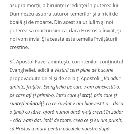
asupra morții, a biruinței credinței în puterea lui
Dumnezeu asupra tuturor temerilor și a fricii de
boală și de moarte. Din acest salut luăm și noi
puterea să mărturisim că, dacă Hristos a înviat, și
noi vom învia. Şi aceasta este temelia învăţăturii
creștine.
Sf. Apostol Pavel amintește corintenilor conţinutul
Evangheliei, adică a
Vestirii celei pline de bucurie
,
propovăduite de el și de ceilalţi Apostoli:
„Vă aduc
aminte, fraţilor, Evanghelia pe care v-am binevestit-o,
pe care aţi şi primit-o, întru care şi
staţi
, prin care şi
sunteţi mântuiţi
; cu ce cuvânt v-am binevestit-o – dacă
o ţineţi cu tărie, afară numai dacă n-aţi crezut în zadar
– căci v-am dat, întâi de toate, ceea ce şi eu am primit,
că Hristos a murit pentru păcatele noastre după