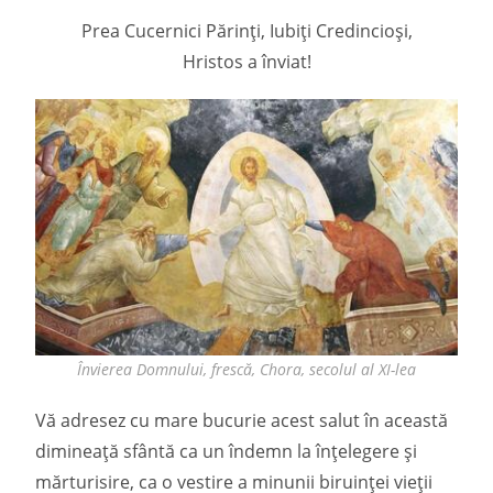
Prea Cucernici Părinţi, Iubiţi Credincioși,
Hristos a înviat!
Învierea Domnului, frescă, Chora, secolul al XI-lea
Vă adresez cu mare bucurie acest salut în această
dimineaţă sfântă ca un îndemn la înțelegere și
mărturisire, ca o vestire a minunii biruinței vieții