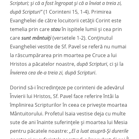
Scripturi; şi că a fost îngropat şi că a înviat a treia zi,
după Scripturi”
(1 Corinteni 15, 1-4). Primirea
Evangheliei de către locuitorii cetății Corint este
temelia prin care
stau
în ispitele lumii și cea prin
care
sunt mântuiți
(versetele 1-2). Conținutul
Evangheliei vestite de Sf. Pavel se referă nu numai
la răscumpărarea prin moartea pe Cruce a lui
Hristos a păcatelor noastre,
după Scripturi
, ci și la
Învierea cea de-a treia zi, după Scripturi
.
Dorind să-i încredințeze pe corinteni de adevărul
Învierii lui Hristos, Sf. Pavel face referire întâi la
împlinirea Scripturilor în ceea ce privește moartea
Mântuitorului. Profetul Isaia vestise deja cu multe
sute de ani înainte suferințele și moartea lui Mesia
pentru păcatele noastre:
„El a luat asupră-Şi durerile