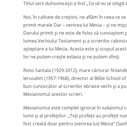
Titlul serii duhovnicești a fost
„Ca să nu se stingă l
Noi, în calitate de creștini, ne aflăm în ceea ce
primit marele Dar – venirea lui Mesia – și ne miș
Darului primit și ne este de folos să cunoaștem 
lumea Vechiului Testament și a scrierilor rabinic
așteptare a lui Mesia. Acesta este și scopul acestu
lor ne putem crește evlavia și ne putem sfinți.
Risto Santala (1929-2012), mare cărturar finlandez
Ierusalim (1957-1968), director al Bible School of 
bun cunoscător al scrierilor ebraice vechi și a pu
Mesianismul acestor scrieri.
Mesianismul este complet ignorat în iudaismul 
lumii și al profețiilor: „Toți profeții au profețit
fost creată doar pentru (venirea lui) Mesia” (San