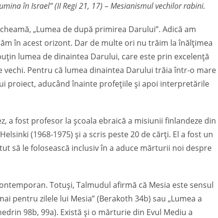
umina în Israel” (II Regi 21, 17) – Mesianismul vechilor rabini.
 se cheamă, „Lumea de după primirea Darului”. Adică am
căm în acest orizont. Dar de multe ori nu trăim la înălțimea
puțin lumea de dinaintea Darului, care este prin excelență
e vechi. Pentru că lumea dinaintea Darului trăia într-o mare
i proiect, aducând înainte profețiile și apoi interpretările
, a fost profesor la școala ebraică a misiunii finlandeze din
Helsinki (1968-1975) și a scris peste 20 de cărți. El a fost un
tut să le folosească inclusiv în a aduce mărturii noi despre
contemporan. Totuși, Talmudul afirmă că Mesia este sensul
 numai pentru zilele lui Mesia” (Berakoth 34b) sau „Lumea a
hedrin 98b, 99a). Există și o mărturie din Evul Mediu a