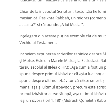
Ridică-te, luminează-te că a venit lumina ta” (Isaia
Chiar de la începutul Scripturii, textul „Să fie lumin
mesianică. Pesikhta Rabbah, un midraș (comentari
aceasta?” și răspunde: „A lui Mesia!”.
Înțelegem din aceste puține exemple cât de multe 
Vechiului Testament.
Încheiem expunerea scrierilor rabinice despre Mes
și Moise. Este din Marele Midraș la Ecclesiast. Ra
târziu secolul al III-lea d.Hr.): „Așa cum a fost un
spune despre primul izbăvitor că «și-a luat soția și
spune despre ultimul Izbăvitor că «Este smerit și
mană, așa și ultimul Izbăvitor, precum este scris
primul izbăvitor a izvorât apă, așa ultimul Izbăv
ieși un izvor» (Ioil 4, 18)” (Midrash Qoheleth Rabba