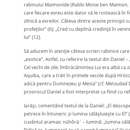
rabinului Maimonide (Rabbi Moise ben Maimon, 1
care fiecare evreu este dator să le rostească în 
zilnică a evreilor. Câteva dintre aceste principii 
profeților” (6); „Cred cu deplină credință în venire
lui” (12).
Să aducem în atenție câteva scrieri rabinice care
„exotice”. Astfel, cu referire la textul din Daniel 
Cel vechi de zile; îmbrăcămintea Lui era albă ca ză
Aquiba, care a trăit în primele secole după Hristos
adică pentru Dumnezeu și Mesia” (cf. Metzudad Dav
proorocul Daniel a fost interpretat ca fiind cu ref
Iarăși, comentând textul de la Daniel: „El descope
petrece în întuneric și lumina sălășluiește cu El
cuvântul aramaic nühôrä´ – lumină: „lumina sălășl