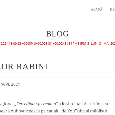
ACASĂ
DE
BLOG
 2021 18:09:23 +0000P-6+00:003131+00:00X31 31PM31PM-31LUN, 31 MAI 202
OR RABINI
 (V/VI, 2021)
cațional
„Cercetându-ți credința”
a fost reluat. Astfel, în cea
cea seară duhovnicească pe canalul de YouTube al mănăstirii.