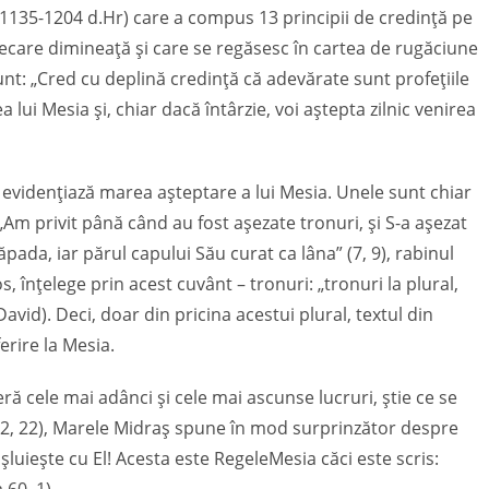
135-1204 d.Hr) care a compus 13 principii de credință pe
fiecare dimineață și care se regăsesc în cartea de rugăciune
sunt: „Cred cu deplină credință că adevărate sunt profețiile
a lui Mesia și, chiar dacă întârzie, voi aștepta zilnic venirea
 evidențiază marea așteptare a lui Mesia. Unele sunt chiar
– „Am privit până când au fost așezate tronuri, și S-a așezat
pada, iar părul capului Său curat ca lâna” (7, 9), rabinul
, înțelege prin acest cuvânt – tronuri: „tronuri la plural,
id). Deci, doar din pricina acestui plural, textul din
erire la Mesia.
ră cele mai adânci și cele mai ascunse lucruri, știe ce se
” (2, 22), Marele Midraș spune în mod surprinzător despre
uiește cu El! Acesta este RegeleMesia căci este scris: