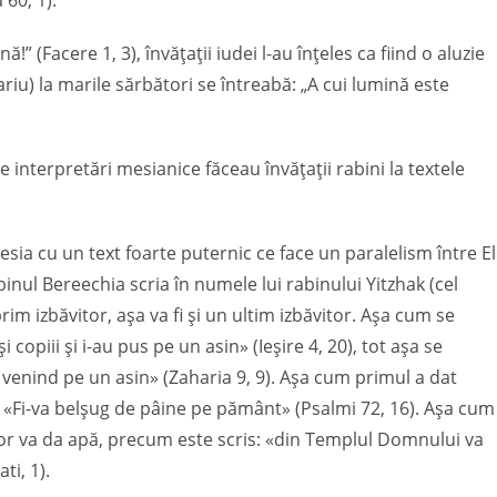
 60, 1).
ă!” (Facere 1, 3), învățații iudei l-au înțeles ca fiind o aluzie
u) la marile sărbători se întreabă: „A cui lumină este
interpretări mesianice făceau învățații rabini la textele
ia cu un text foarte puternic ce face un paralelism între El
binul Bereechia scria în numele lui rabinului Yitzhak (cel
 prim izbăvitor, așa va fi și un ultim izbăvitor. Așa cum se
 copiii și i-au pus pe un asin» (Ieșire 4, 20), tot așa se
 venind pe un asin» (Zaharia 9, 9). Așa cum primul a dat
: «Fi-va belșug de pâine pe pământ» (Psalmi 72, 16). Așa cum
itor va da apă, precum este scris: «din Templul Domnului va
ti, 1).