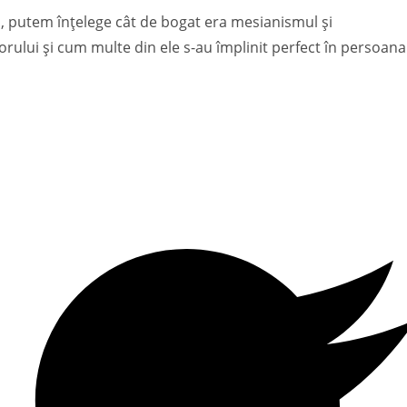
hi, putem înțelege cât de bogat era mesianismul și
rului și cum multe din ele s-au împlinit perfect în persoana