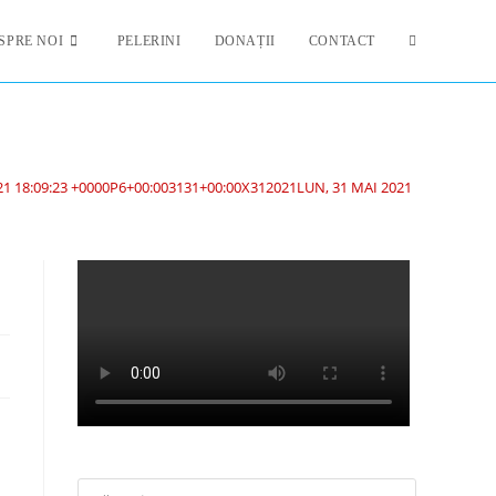
SPRE NOI
PELERINI
DONAȚII
CONTACT
1 18:09:23 +0000P6+00:003131+00:00X312021LUN, 31 MAI 2021 18:09:23 +0