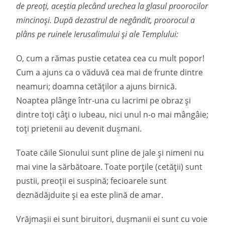
de preoți, aceștia plecând urechea la glasul proorocilor
mincinoși. După dezastrul de negândit, proorocul a
plâns pe ruinele Ierusalimului și ale Templului:
O, cum a rămas pustie cetatea cea cu mult popor!
Cum a ajuns ca o văduvă cea mai de frunte dintre
neamuri; doamna cetăților a ajuns birnică.
Noaptea plânge într-una cu lacrimi pe obraz și
dintre toți câți o iubeau, nici unul n-o mai mângâie;
toți prietenii au devenit dușmani.
Toate căile Sionului sunt pline de jale și nimeni nu
mai vine la sărbătoare. Toate porțile (cetății) sunt
pustii, preoții ei suspină; fecioarele sunt
deznădăjduite și ea este plină de amar.
Vrăjmașii ei sunt biruitori, dușmanii ei sunt cu voie