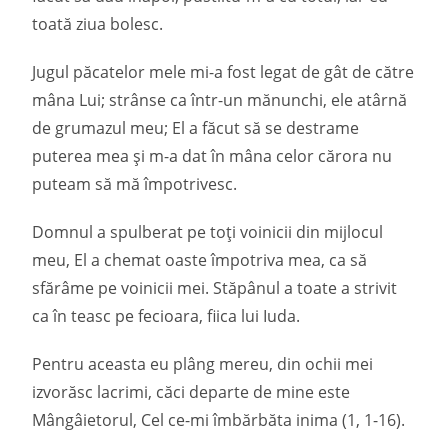
toată ziua bolesc.
Jugul păcatelor mele mi-a fost legat de gât de către
mâna Lui; strânse ca într-un mănunchi, ele atârnă
de grumazul meu; El a făcut să se destrame
puterea mea și m-a dat în mâna celor cărora nu
puteam să mă împotrivesc.
Domnul a spulberat pe toți voinicii din mijlocul
meu, El a chemat oaste împotriva mea, ca să
sfărâme pe voinicii mei. Stăpânul a toate a strivit
ca în teasc pe fecioara, fiica lui Iuda.
Pentru aceasta eu plâng mereu, din ochii mei
izvorăsc lacrimi, căci departe de mine este
Mângâietorul, Cel ce-mi îmbărbăta inima (1, 1-16).