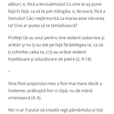
alături, o, fiică a Ierusalimului! Cu cine te-aș pune
față în față, ca să te pot mângâia, o, fecioară, fiică a
Sionului? Căci nețărmurită ca marea este năruirea
ta! Cine ar putea să te tămăduiască?
Profeții tăi au avut pentru tine vedenii zadarnice și
arătări și nu ți-au dat pe față fărădelegea ta, ca să-
ți schimbe calea ta, ci ți-au arătat vedenii
înșelătoare și aducătoare de pieire (2, 9-14).
~
Vina fiicei poporului meu a fost mai mare decât a
Sodomei, prăbușită într-o clipă, nu de mână
omenească (4, 6).
Nici n-ar fi putut să creadă regii pământului și toți