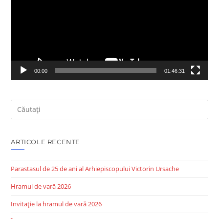
00:00
01:46:31
ARTICOLE RECENTE
Parastasul de 25 de ani al Arhiepiscopului Victorin Ursache
Hramul de vară 2026
Invitație la hramul de vară 2026