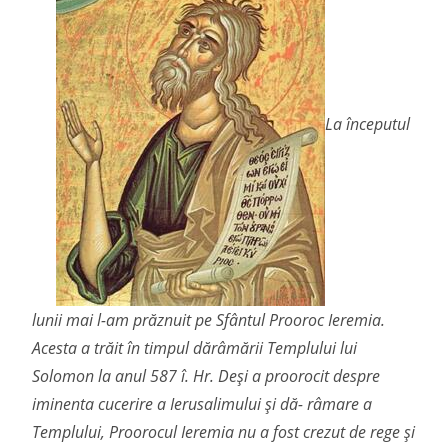
La începutul
lunii mai l-am prăznuit pe Sfântul Prooroc Ieremia.
Acesta a trăit în timpul dărâmării Templului lui
Solomon la anul 587 î. Hr. Deși a proorocit despre
iminenta cucerire a Ierusalimului și dă- râmare a
Templului, Proorocul Ieremia nu a fost crezut de rege și