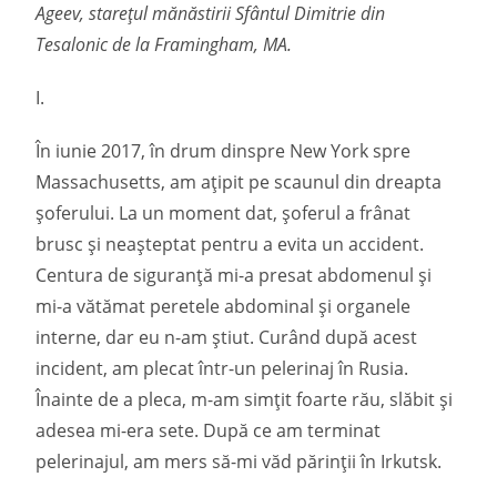
Ageev, starețul mănăstirii Sfântul Dimitrie din
Tesalonic de la Framingham, MA.
I.
În iunie 2017, în drum dinspre New York spre
Massachusetts, am ațipit pe scaunul din dreapta
șoferului. La un moment dat, șoferul a frânat
brusc și neașteptat pentru a evita un accident.
Centura de siguranță mi-a presat abdomenul și
mi-a vătămat peretele abdominal și organele
interne, dar eu n-am știut. Curând după acest
incident, am plecat într-un pelerinaj în Rusia.
Înainte de a pleca, m-am simțit foarte rău, slăbit și
adesea mi-era sete. După ce am terminat
pelerinajul, am mers să-mi văd părinții în Irkutsk.