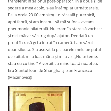
transferat în salonul post-operator. În a doua zi de
ședere a mea acolo, s-au întâmplat următoarele.
Pe la orele 23.00 am simțit o răceală puternică,
apoi febră, și am început să mă sufoc – aveam
pneumonie bilaterală. Nu eram în stare să vorbesc
și nici măcar să strig după ajutor. Deodată un
preot în rasă gri a intrat în cameră. I-am văzut
doar silueta. S-a așezat la picioarele mele pe patul
de spital, mi-a luat mâna și mi-a zis: „Nu te teme,
stau eu cu tine.” A vorbit cu mine toată noaptea.
Era Sfântul Ioan de Shanghai și San Francisco
(Maximovici)!