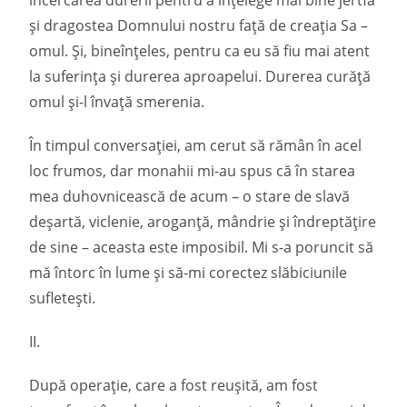
încercarea durerii pentru a înțelege mai bine jertfa
și dragostea Domnului nostru față de creația Sa –
omul. Și, bineînțeles, pentru ca eu să fiu mai atent
la suferința și durerea aproapelui. Durerea curăță
omul și-l învață smerenia.
În timpul conversației, am cerut să rămân în acel
loc frumos, dar monahii mi-au spus că în starea
mea duhovnicească de acum – o stare de slavă
deșartă, viclenie, aroganță, mândrie și îndreptățire
de sine – aceasta este imposibil. Mi s-a poruncit să
mă întorc în lume și să-mi corectez slăbiciunile
sufletești.
II.
După operație, care a fost reușită, am fost