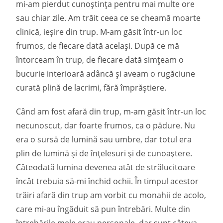
mi-am pierdut cunoștința pentru mai multe ore
sau chiar zile. Am trăit ceea ce se cheamă moarte
clinică, ieșire din trup. M-am găsit într-un loc
frumos, de fiecare dată același. După ce mă
întorceam în trup, de fiecare dată simțeam o
bucurie interioară adâncă și aveam o rugăciune
curată plină de lacrimi, fără împrăștiere.
Când am fost afară din trup, m-am găsit într-un loc
necunoscut, dar foarte frumos, ca o pădure. Nu
era o sursă de lumină sau umbre, dar totul era
plin de lumină și de înțelesuri și de cunoaștere.
Câteodată lumina devenea atât de strălucitoare
încât trebuia să-mi închid ochii. În timpul acestor
trăiri afară din trup am vorbit cu monahii de acolo,
care mi-au îngăduit să pun întrebări. Multe din