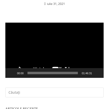
iulie 31, 2021
Player
video
00:00
01:46:31
ARTICOLE RECENTE