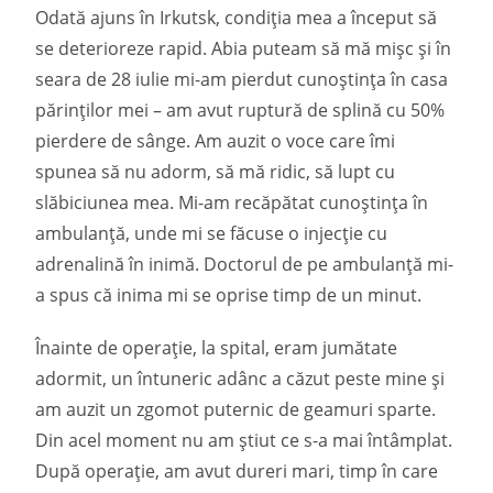
Odată ajuns în Irkutsk, condiția mea a început să
se deterioreze rapid. Abia puteam să mă mișc și în
seara de 28 iulie mi-am pierdut cunoștința în casa
părinților mei – am avut ruptură de splină cu 50%
pierdere de sânge. Am auzit o voce care îmi
spunea să nu adorm, să mă ridic, să lupt cu
slăbiciunea mea. Mi-am recăpătat cunoștința în
ambulanță, unde mi se făcuse o injecție cu
adrenalină în inimă. Doctorul de pe ambulanță mi-
a spus că inima mi se oprise timp de un minut.
Înainte de operație, la spital, eram jumătate
adormit, un întuneric adânc a căzut peste mine și
am auzit un zgomot puternic de geamuri sparte.
Din acel moment nu am știut ce s-a mai întâmplat.
După operație, am avut dureri mari, timp în care