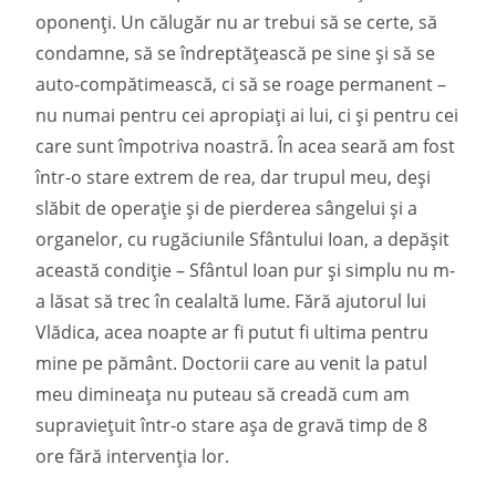
oponenți. Un călugăr nu ar trebui să se certe, să
condamne, să se îndreptățească pe sine și să se
auto-compătimească, ci să se roage permanent –
nu numai pentru cei apropiați ai lui, ci și pentru cei
care sunt împotriva noastră. În acea seară am fost
într-o stare extrem de rea, dar trupul meu, deși
slăbit de operație și de pierderea sângelui și a
organelor, cu rugăciunile Sfântului Ioan, a depășit
această condiție – Sfântul Ioan pur și simplu nu m-
a lăsat să trec în cealaltă lume. Fără ajutorul lui
Vlădica, acea noapte ar fi putut fi ultima pentru
mine pe pământ. Doctorii care au venit la patul
meu dimineața nu puteau să creadă cum am
supraviețuit într-o stare așa de gravă timp de 8
ore fără intervenția lor.