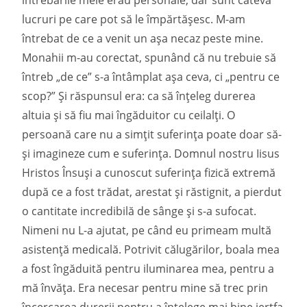
întrebările mele erau personale, dar sunt câteva
lucruri pe care pot să le împărtășesc. M-am
întrebat de ce a venit un așa necaz peste mine.
Monahii m-au corectat, spunând că nu trebuie să
întreb „de ce” s-a întâmplat așa ceva, ci „pentru ce
scop?” Și răspunsul era: ca să înțeleg durerea
altuia și să fiu mai îngăduitor cu ceilalți. O
persoană care nu a simțit suferința poate doar să-
și imagineze cum e suferința. Domnul nostru Iisus
Hristos Însuși a cunoscut suferința fizică extremă
după ce a fost trădat, arestat și răstignit, a pierdut
o cantitate incredibilă de sânge și s-a sufocat.
Nimeni nu L-a ajutat, pe când eu primeam multă
asistență medicală. Potrivit călugărilor, boala mea
a fost îngăduită pentru iluminarea mea, pentru a
mă învăța. Era necesar pentru mine să trec prin