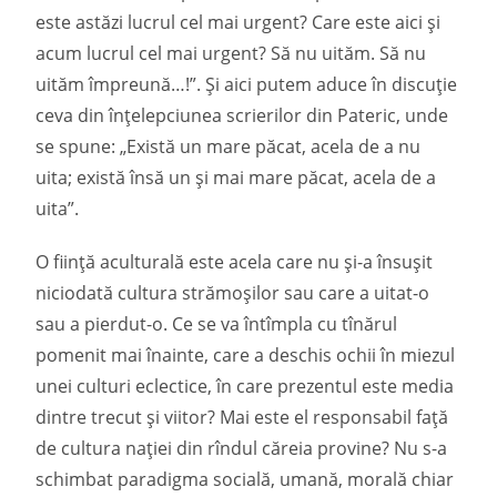
este astăzi lucrul cel mai urgent? Care este aici și
acum lucrul cel mai urgent? Să nu uităm. Să nu
uităm împreună…!”. Și aici putem aduce în discuţie
ceva din înţelepciunea scrierilor din Pateric, unde
se spune: „Există un mare păcat, acela de a nu
uita; există însă un și mai mare păcat, acela de a
uita”.
O fiinţă aculturală este acela care nu și-a însușit
niciodată cultura strămoșilor sau care a uitat-o
sau a pierdut-o. Ce se va întîmpla cu tînărul
pomenit mai înainte, care a deschis ochii în miezul
unei culturi eclectice, în care prezentul este media
dintre trecut și viitor? Mai este el responsabil faţă
de cultura naţiei din rîndul căreia provine? Nu s-a
schimbat paradigma socială, umană, morală chiar