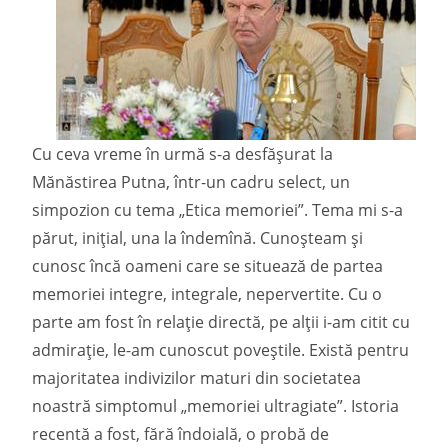
Cu ceva vreme în urmă s-a desfășurat la
Mănăstirea Putna, într-un cadru select, un
simpozion cu tema „Etica memoriei”. Tema mi s-a
părut, iniţial, una la îndemînă. Cunoșteam și
cunosc încă oameni care se situează de partea
memoriei integre, integrale, nepervertite. Cu o
parte am fost în relaţie directă, pe alţii i-am citit cu
admiraţie, le-am cunoscut poveștile. Există pentru
majoritatea indivizilor maturi din societatea
noastră simptomul „memoriei ultragiate”. Istoria
recentă a fost, fără îndoială, o probă de