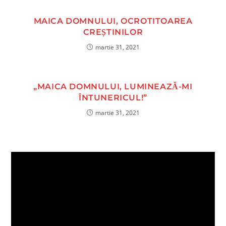
MAICA DOMNULUI, OCROTITOAREA
CREȘTINILOR
martie 31, 2021
„MAICA DOMNULUI, LUMINEAZĂ-MI
ÎNTUNERICUL!”
martie 31, 2021
Player
video