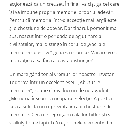
acţionează ca un creuzet. În final, va cîștiga cel care
își va impune propria memorie, propriul adevăr.
Pentru că memoria, într-o accepţie mai largă este
și o chestiune de adevăr. Dar tînărul, pomenit mai
sus, născut într-o perioadă de aglutinare a
civilizaţiilor, mai distinge în corul de „voci ale
memoriei colective” gena sa istorică? Mai are vreo
motivaţie ca să facă această distincţie?
Un mare gânditor al vremurilor noastre, Tzvetan
Todorov, într-un excelent eseu, „Abuzurile
memoriei”, spune cîteva lucruri de netăgăduit:
„Memoria înseamnă neapărat selecţie. A păstra
fără a selecta nu reprezintă încă o chestiune de
memorie. Ceea ce reproșăm călăilor hitleriști și
staliniști nu e faptul că reţin unele elemente din