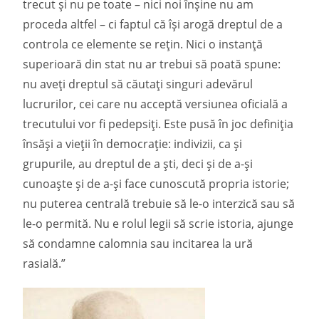
trecut și nu pe toate – nici noi înșine nu am
proceda altfel – ci faptul că își arogă dreptul de a
controla ce elemente se reţin. Nici o instanţă
superioară din stat nu ar trebui să poată spune:
nu aveţi dreptul să căutaţi singuri adevărul
lucrurilor, cei care nu acceptă versiunea oficială a
trecutului vor fi pedepsiţi. Este pusă în joc definiţia
însăși a vieţii în democraţie: indivizii, ca și
grupurile, au dreptul de a ști, deci și de a-și
cunoaște și de a-și face cunoscută propria istorie;
nu puterea centrală trebuie să le-o interzică sau să
le-o permită. Nu e rolul legii să scrie istoria, ajunge
să condamne calomnia sau incitarea la ură
rasială.”