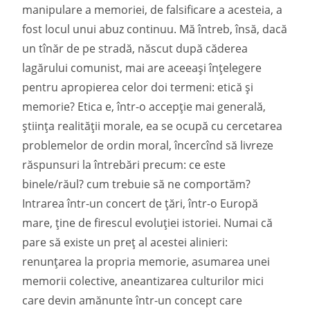
manipulare a memoriei, de falsificare a acesteia, a
fost locul unui abuz continuu. Mă întreb, însă, dacă
un tînăr de pe stradă, născut după căderea
lagărului comunist, mai are aceeași înţelegere
pentru apropierea celor doi termeni: etică și
memorie? Etica e, într-o accepţie mai generală,
știinţa realităţii morale, ea se ocupă cu cercetarea
problemelor de ordin moral, încercînd să livreze
răspunsuri la întrebări precum: ce este
binele/răul? cum trebuie să ne comportăm?
Intrarea într-un concert de ţări, într-o Europă
mare, ţine de firescul evoluţiei istoriei. Numai că
pare să existe un preţ al acestei alinieri:
renunţarea la propria memorie, asumarea unei
memorii colective, aneantizarea culturilor mici
care devin amănunte într-un concept care