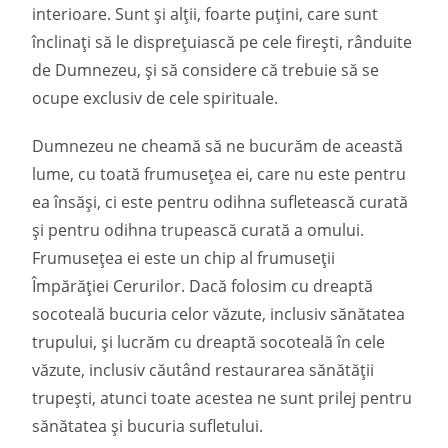
interioare. Sunt și alții, foarte puțini, care sunt
înclinați să le disprețuiască pe cele firești, rânduite
de Dumnezeu, și să considere că trebuie să se
ocupe exclusiv de cele spirituale.
Dumnezeu ne cheamă să ne bucurăm de această
lume, cu toată frumusețea ei, care nu este pentru
ea însăși, ci este pentru odihna sufletească curată
și pentru odihna trupească curată a omului.
Frumusețea ei este un chip al frumuseții
Împărăției Cerurilor. Dacă folosim cu dreaptă
socoteală bucuria celor văzute, inclusiv sănătatea
trupului, și lucrăm cu dreaptă socoteală în cele
văzute, inclusiv căutând restaurarea sănătății
trupești, atunci toate acestea ne sunt prilej pentru
sănătatea și bucuria sufletului.