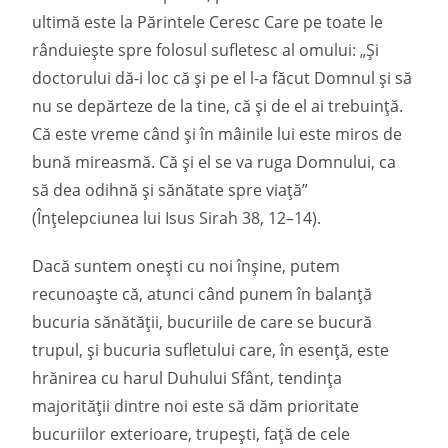
ultimă este la Părintele Ceresc Care pe toate le
rânduiește spre folosul sufletesc al omului: „Și
doctorului dă-i loc că și pe el l-a făcut Domnul și să
nu se depărteze de la tine, că și de el ai trebuință.
Că este vreme când și în mâinile lui este miros de
bună mireasmă. Că și el se va ruga Domnului, ca
să dea odihnă și sănătate spre viață”
(Înțelepciunea lui Isus Sirah 38, 12–14).
Dacă suntem onești cu noi înșine, putem
recunoaște că, atunci când punem în balanță
bucuria sănătății, bucuriile de care se bucură
trupul, și bucuria sufletului care, în esență, este
hrănirea cu harul Duhului Sfânt, tendința
majorității dintre noi este să dăm prioritate
bucuriilor exterioare, trupești, față de cele