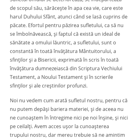
de scopul său, sărăcește în apa cea vie, care este
harul Duhului Sfânt, atunci când se lasă cuprins de
păcate. Efortul pentru păzirea sufletului, ca să nu
se îmbolnăvească, și faptul că există un ideal de
sănătate a omului lăuntric, a sufletului, sunt o
constantă în toată învățătura Mântuitorului, a
sfinților și a Bisericii, exprimată în scris în toată
învățătura dumnezeiască din Scriptura Vechiului
Testament, a Noului Testament și în scrierile
sfinților și ale creștinilor profunzi.
Noi nu vedem cum arată sufletul nostru, pentru că
nu putem depăși bariera materiei, și de aceea nu
ne cunoaștem în întregime nici pe noi înșine, și nici
pe ceilalți. Avem acces ușor la cunoașterea
trupului nostru, dar mereu trebuie să ne amintim