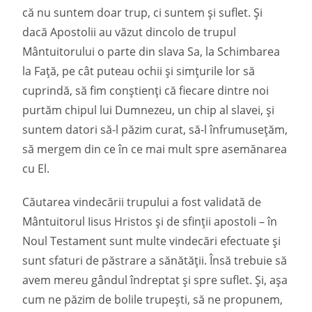
că nu suntem doar trup, ci suntem și suflet. Și
dacă Apostolii au văzut dincolo de trupul
Mântuitorului o parte din slava Sa, la Schimbarea
la Față, pe cât puteau ochii și simțurile lor să
cuprindă, să fim conștienți că fiecare dintre noi
purtăm chipul lui Dumnezeu, un chip al slavei, și
suntem datori să-l păzim curat, să-l înfrumusețăm,
să mergem din ce în ce mai mult spre asemănarea
cu El.
Căutarea vindecării trupului a fost validată de
Mântuitorul Iisus Hristos și de sfinții apostoli – în
Noul Testament sunt multe vindecări efectuate și
sunt sfaturi de păstrare a sănătății. Însă trebuie să
avem mereu gândul îndreptat și spre suflet. Și, așa
cum ne păzim de bolile trupești, să ne propunem,