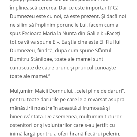
împlinească cererea. Dar ce este important? Că
Dumnezeu este cu noi, că este prezent. Și dacă noi
ne silim să împlinim poruncile Lui, facem cum a
spus Fecioara Maria la Nunta din Galileii: «Faceți
tot ce vă va spune El». Ea știa cine este El, Fiul lui
Dumnezeu, fiindcă, după cum spune Sfântul
Dumitru Stăniloae, toate ale mamei sunt
cunoscute de către prunc și pruncul cunoaște
toate ale mamei.”
Mulțumim Maicii Domnului, „celei pline de daruri”,
pentru toate darurile pe care le-a revărsat asupra
mănăstirii noastre în această zi frumoasă și
binecuvântată. De asemenea, mulțumim tuturor
ostenitorilor și voluntarilor care s-au jertfit cu
inimă largă pentru a oferi hrană fiecărui pelerin,