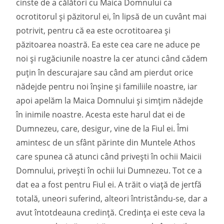
cinste de a călători cu Maica Domnului ca
ocrotitorul și păzitorul ei, în lipsă de un cuvânt mai
potrivit, pentru că ea este ocrotitoarea și
păzitoarea noastră. Ea este cea care ne aduce pe
noi și rugăciunile noastre la cer atunci când cădem
puțin în descurajare sau când am pierdut orice
nădejde pentru noi înșine și familiile noastre, iar
apoi apelăm la Maica Domnului și simțim nădejde
în inimile noastre. Acesta este harul dat ei de
Dumnezeu, care, desigur, vine de la Fiul ei. Îmi
amintesc de un sfânt părinte din Muntele Athos
care spunea că atunci când privești în ochii Maicii
Domnului, privești în ochii lui Dumnezeu. Tot ce a
dat ea a fost pentru Fiul ei. A trăit o viață de jertfă
totală, uneori suferind, alteori întristându-se, dar a
avut întotdeauna credință. Credința ei este ceva la