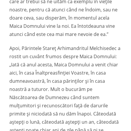
care ar trebui să ne uităm ca exemplu în viețile
noastre, pentru că atunci când ne îndoim, sau ne
doare ceva, sau disperăm, în momentul acela
Maica Domnului vine la noi. Ea întotdeauna vine
atunci când este cea mai mare nevoie de ea.”
Apoi, Părintele Stareț Arhimandritul Melchisedec a
rostit un cuvânt frumos despre Maica Domnului:
„Iată că anul acesta, Maica Domnului a venit chiar
aici, în casa Înaltpreasfinției Voastre, în casa
dumneavoastră, în casa părinților și în casa
noastră a tuturor. Mult o bucurăm pe
Născătoarea de Dumnezeu când suntem
mulțumitori și recunoscători față de darurile
primite și niciodată să nu dăm înapoi. Câteodată
aștepți o lună, câteodată aștepți un an, câteodată
aștepți poate chiar ani de zile până să ni se