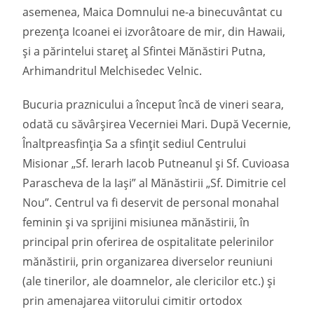
asemenea, Maica Domnului ne-a binecuvântat cu
prezența Icoanei ei izvorâtoare de mir, din Hawaii,
și a părintelui stareț al Sfintei Mănăstiri Putna,
Arhimandritul Melchisedec Velnic.
Bucuria praznicului a început încă de vineri seara,
odată cu săvârșirea Vecerniei Mari. După Vecernie,
Înaltpreasfinția Sa a sfințit sediul Centrului
Misionar „Sf. Ierarh Iacob Putneanul și Sf. Cuvioasa
Parascheva de la Iași” al Mănăstirii „Sf. Dimitrie cel
Nou”. Centrul va fi deservit de personal monahal
feminin și va sprijini misiunea mănăstirii, în
principal prin oferirea de ospitalitate pelerinilor
mănăstirii, prin organizarea diverselor reuniuni
(ale tinerilor, ale doamnelor, ale clericilor etc.) și
prin amenajarea viitorului cimitir ortodox