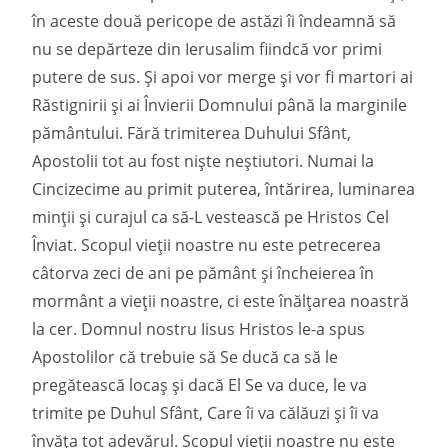
în aceste două pericope de astăzi îi îndeamnă să
nu se depărteze din Ierusalim fiindcă vor primi
putere de sus. Și apoi vor merge și vor fi martori ai
Răstignirii și ai Învierii Domnului până la marginile
pământului. Fără trimiterea Duhului Sfânt,
Apostolii tot au fost niște neștiutori. Numai la
Cincizecime au primit puterea, întărirea, luminarea
minții și curajul ca să-L vestească pe Hristos Cel
Înviat. Scopul vieții noastre nu este petrecerea
câtorva zeci de ani pe pământ și încheierea în
mormânt a vieții noastre, ci este înălțarea noastră
la cer. Domnul nostru Iisus Hristos le-a spus
Apostolilor că trebuie să Se ducă ca să le
pregătească locaș și dacă El Se va duce, le va
trimite pe Duhul Sfânt, Care îi va călăuzi și îi va
învăța tot adevărul. Scopul vieții noastre nu este