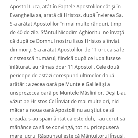
Apostol Luca, atât în Faptele Apostolilor cât și în
Evanghelia sa, arată că Hristos, după Învierea Sa,
S-a arătat Apostolilor în mai multe rânduri, timp
de 40 de zile. Sfântul Nicodim Aghioritul ne învață
că după ce Domnul nostru Iisus Hristos a înviat
din morți, S-a arătat Apostolilor de 11 ori, ca să le
cinstească numărul, fiindcă după ce Iuda fusese
înlăturat, au rămas doar 11 Apostoli. Cele două
pericope de astăzi corespund ultimelor două
arătări: a zecea oară pe Muntele Galileii și a
unsprezecea oară pe Muntele Măslinilor. Deși L-au
văzut pe Hristos Cel Înviat de mai multe ori, nici
măcar a noua oară Apostolii nu au știut ce să
creadă: s-au spăimântat că este duh, I-au cerut să
mănânce ca să se convingă, tot nu pricepuseră
mare lucru. Răspunsul este că Mântuitorul Însuși,