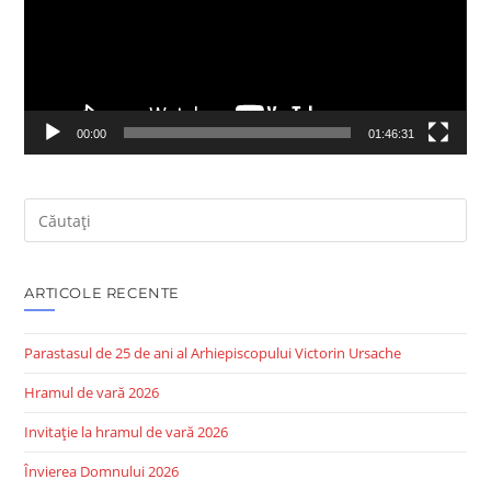
00:00
01:46:31
ARTICOLE RECENTE
Parastasul de 25 de ani al Arhiepiscopului Victorin Ursache
Hramul de vară 2026
Invitație la hramul de vară 2026
Învierea Domnului 2026