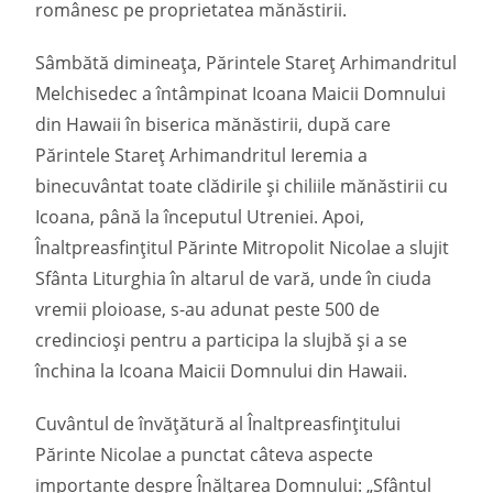
românesc pe proprietatea mănăstirii.
Sâmbătă dimineața, Părintele Stareț Arhimandritul
Melchisedec a întâmpinat Icoana Maicii Domnului
din Hawaii în biserica mănăstirii, după care
Părintele Stareț Arhimandritul Ieremia a
binecuvântat toate clădirile și chiliile mănăstirii cu
Icoana, până la începutul Utreniei. Apoi,
Înaltpreasfințitul Părinte Mitropolit Nicolae a slujit
Sfânta Liturghia în altarul de vară, unde în ciuda
vremii ploioase, s-au adunat peste 500 de
credincioși pentru a participa la slujbă și a se
închina la Icoana Maicii Domnului din Hawaii.
Cuvântul de învățătură al Înaltpreasfințitului
Părinte Nicolae a punctat câteva aspecte
importante despre Înălțarea Domnului: „Sfântul