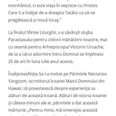
mormântul, ci este viața în veșnicie cu Hristos
Care S-a înălțat de-a dreapta Tatălui ca să ne
pregătească și nouă locaș.”
La finalul Sfintei Liturghii, s-a săvârșit slujba
Parastasului pentru ctitorii mănăstirii noastre, mai
cu seamă pentru Arhiepiscopul Victorin Ursache,
de la a cărui adormire întru Domnul se împlinesc
25 de ani în luna iulie anul acesta.
Înaltpreasfinția Sa l-a invitat pe Părintele Nectarios
Yangsom, ocrotitorul Icoanei Maicii Domnului din
Hawaii, să povestească despre experiența sa
alături de această Icoană. Alături de istoria Icoanei
și câteva minuni ale ei, părintele a dat această
mărturie: „Pentru mine, mă smerește această