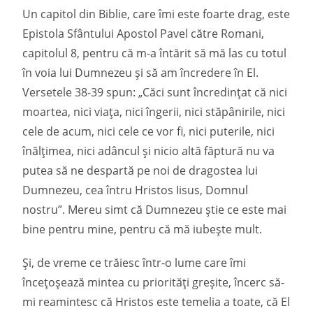
Un capitol din Biblie, care îmi este foarte drag, este
Epistola Sfântului Apostol Pavel către Romani,
capitolul 8, pentru că m-a întărit să mă las cu totul
în voia lui Dumnezeu și să am încredere în El.
Versetele 38-39 spun: „Căci sunt încredinţat că nici
moartea, nici viaţa, nici îngerii, nici stăpânirile, nici
cele de acum, nici cele ce vor fi, nici puterile, nici
înălţimea, nici adâncul şi nicio altă făptură nu va
putea să ne despartă pe noi de dragostea lui
Dumnezeu, cea întru Hristos Iisus, Domnul
nostru”. Mereu simt că Dumnezeu știe ce este mai
bine pentru mine, pentru că mă iubește mult.
Și, de vreme ce trăiesc într-o lume care îmi
încețoșează mintea cu priorități greșite, încerc să-
mi reamintesc că Hristos este temelia a toate, că El