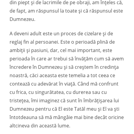
din piept și de lacrimile de pe obraji, am înțeles că,
de fapt, am răspunsul la toate și că răspunsul este
Dumnezeu.
A deveni adult este un proces de cizelare și de
reglaj fin al persoanei. Este o perioadă plină de
ambiții și pasiuni, dar, cel mai important, este
perioada în care ar trebui să învățăm cum să avem
încredere în Dumnezeu și să creștem în credința
noastră, căci aceasta este temelia a tot ceea ce
contează cu adevărat în viață. Când mă confrunt
cu frica, cu singurătatea, cu durerea sau cu
tristețea, îmi imaginez că sunt în îmbrățișarea lui
Dumnezeu pentru că El este Tatăl meu și El va ști
întotdeauna să mă mângâie mai bine decât oricine
altcineva din această lume.