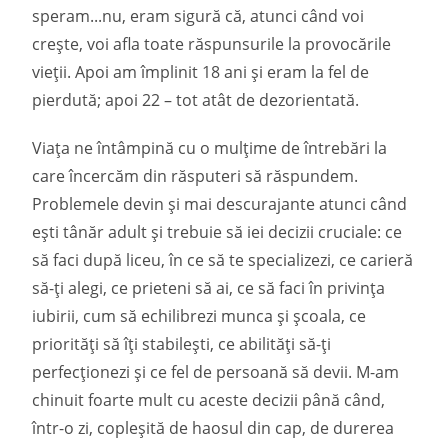
speram...nu, eram sigură că, atunci când voi
crește, voi afla toate răspunsurile la provocările
vieții. Apoi am împlinit 18 ani și eram la fel de
pierdută; apoi 22 – tot atât de dezorientată.
Viața ne întâmpină cu o mulțime de întrebări la
care încercăm din răsputeri să răspundem.
Problemele devin și mai descurajante atunci când
ești tânăr adult și trebuie să iei decizii cruciale: ce
să faci după liceu, în ce să te specializezi, ce carieră
să-ți alegi, ce prieteni să ai, ce să faci în privința
iubirii, cum să echilibrezi munca și școala, ce
priorități să îți stabilești, ce abilități să-ți
perfecționezi și ce fel de persoană să devii. M-am
chinuit foarte mult cu aceste decizii până când,
într-o zi, copleșită de haosul din cap, de durerea