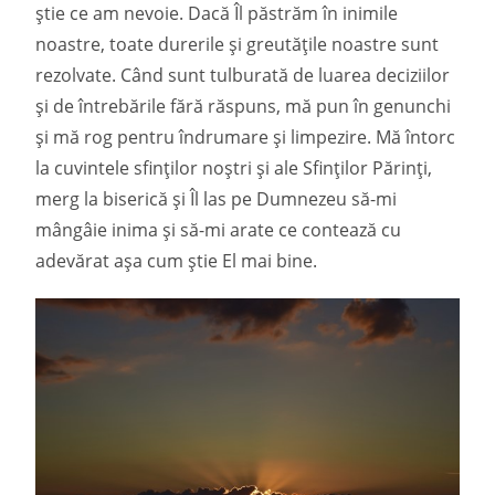
știe ce am nevoie. Dacă Îl păstrăm în inimile
noastre, toate durerile și greutățile noastre sunt
rezolvate. Când sunt tulburată de luarea deciziilor
și de întrebările fără răspuns, mă pun în genunchi
și mă rog pentru îndrumare și limpezire. Mă întorc
la cuvintele sfinților noștri și ale Sfinților Părinți,
merg la biserică și Îl las pe Dumnezeu să-mi
mângâie inima și să-mi arate ce contează cu
adevărat așa cum știe El mai bine.