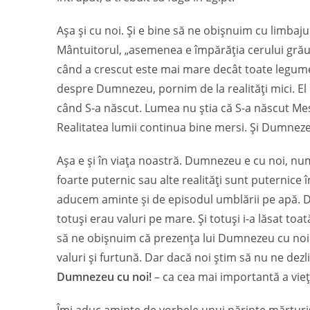
Așa și cu noi. Și e bine să ne obișnuim cu limbaju
Mântuitorul, „asemenea e împărăția cerului grău
când a crescut este mai mare decât toate legumel
despre Dumnezeu, pornim de la realități mici. El 
când S-a născut. Lumea nu știa că S-a născut Mesia
Realitatea lumii continua bine mersi. Și Dumnez
Așa e și în viața noastră. Dumnezeu e cu noi, num
foarte puternic sau alte realități sunt puternice 
aducem aminte și de episodul umblării pe apă. D
totuși erau valuri pe mare. Și totuși i-a lăsat t
să ne obișnuim că prezența lui Dumnezeu cu noi 
valuri și furtună. Dar dacă noi știm să nu ne dezli
Dumnezeu cu noi!
– ca cea mai importantă a vieți