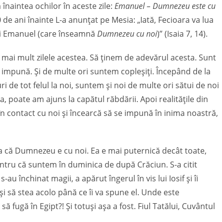
 înaintea ochilor în aceste zile:
Emanuel – Dumnezeu este cu
 de ani înainte L-a anunțat pe Mesia: „Iată, Fecioara va lua
lui Emanuel (care înseamnă
Dumnezeu cu noi
)” (Isaia 7, 14).
 mai mult zilele acestea. Să ținem de adevărul acesta. Sunt
se impună. Și de multe ori suntem copleșiți. Începând de la
i de tot felul la noi, suntem și noi de multe ori sătui de noi
ea, poate am ajuns la capătul răbdării. Apoi realitățile din
 în contact cu noi și încearcă să se impună în inima noastră,
ta că Dumnezeu e cu noi. Ea e mai puternică decât toate,
ntru că suntem în duminica de după Crăciun. S-a citit
u închinat magii, a apărut îngerul în vis lui Iosif și îi
și să stea acolo până ce îi va spune el. Unde este
ugă în Egipt?! Și totuși așa a fost. Fiul Tatălui, Cuvântul