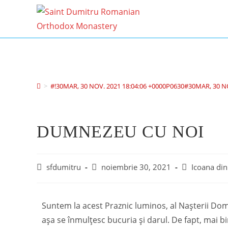
>
#!30MAR, 30 NOV. 2021 18:04:06 +0000P0630#30MAR, 30 N
DUMNEZEU CU NOI
sfdumitru
noiembrie 30, 2021
Icoana din
Suntem la acest Praznic luminos, al Nașterii D
așa se înmulțesc bucuria și darul. De fapt, mai