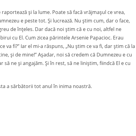
e raportează și la lume. Poate să facă vrăjmașul ce vrea,
umnezeu e peste tot. Și lucrează. Nu știm cum, dar o face,
eu de înțeles. Dar dacă noi știm că e cu noi, altfel ne
 birui cu El. Cum zicea părintele Arsenie Papacioc. Erau
ce va fi?” Iar el mi-a răspuns, „Nu știm ce va fi, dar știm că la
de tine, și de mine!” Așadar, noi să credem că Dumnezeu e cu
r să ne și angajăm. Și în rest, să ne liniștim, fiindcă El e cu
a a sărbătorii tot anul în inima noastră.