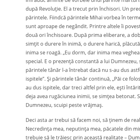
Îmi aduc aminte de vorbele unui părinte mărturis
după Revoluție. El a trecut prin închisori. Un preot
părintele. Fiindcă părintele Mihai vorbea în terme
sunt aproape de negândit. Printre altele îi poves
două ori închisoare. După prima eliberare, a dob
simțit o durere în inimă, o durere harică, plăcută
inima se roagă. „Eu dorm, dar inima mea veghează
special. E o prezență constantă a lui Dumnezeu, s
părintele tânăr l-a întrebat dacă nu s-au dus astfe
ispitele”. Și părintele tânăr continuă, „Păi ce fol
au dus ispitele, dar treci altfel prin ele, ești înt
deja avea rugăciunea inimii, se simțea betonat. S
Dumnezeu, scuipi peste vrăjmaș.
Deci asta ar trebui să facem noi, să ținem de real
Necredința mea, neputința mea, păcatele din mine
trebuie să le trăiesc prin această realitate – Du