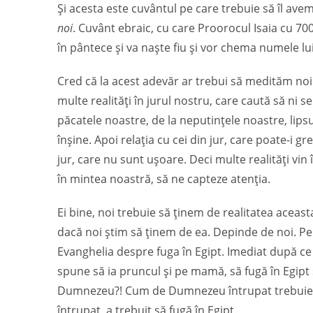
Și acesta este cuvântul pe care trebuie să îl avem
noi
. Cuvânt ebraic, cu care Proorocul Isaia cu 700
în pântece și va naște fiu și vor chema numele 
Cred că la acest adevăr ar trebui să medităm noi
multe realități în jurul nostru, care caută să ni 
păcatele noastre, de la neputințele noastre, lipsur
înșine. Apoi relația cu cei din jur, care poate-i gr
jur, care nu sunt ușoare. Deci multe realități vin
în mintea noastră, să ne capteze atenția.
Ei bine, noi trebuie să ținem de realitatea aceas
dacă noi știm să ținem de ea. Depinde de noi. Pe
Evanghelia despre fuga în Egipt. Imediat după ce s-a
spune să ia pruncul și pe mamă, să fugă în Egipt 
Dumnezeu?! Cum de Dumnezeu întrupat trebuie să f
întrupat, a trebuit să fugă în Egipt.