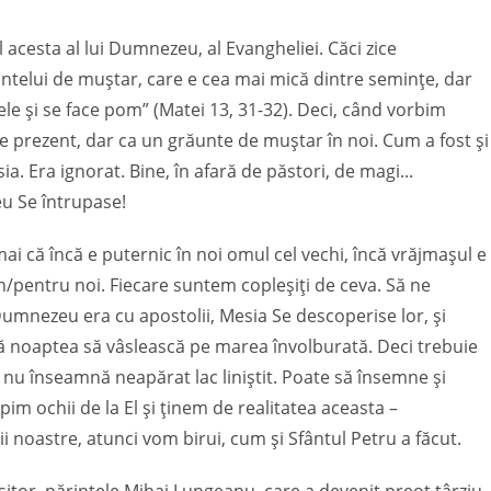
l acesta al lui Dumnezeu, al Evangheliei. Căci zice
ntelui de muștar, care e cea mai mică dintre semințe, dar
e şi se face pom” (Matei 13, 31-32). Deci, când vorbim
e prezent, dar ca un grăunte de muștar în noi. Cum a fost și
. Era ignorat. Bine, în afară de păstori, de magi...
eu Se întrupase!
ai că încă e puternic în noi omul cel vechi, încă vrăjmașul e
în/pentru noi. Fiecare suntem copleșiți de ceva. Să ne
umnezeu era cu apostolii, Mesia Se descoperise lor, și
oată noaptea să vâslească pe marea învolburată. Deci trebuie
nu înseamnă neapărat lac liniștit. Poate să însemne și
pim ochii de la El și ținem de realitatea aceasta –
i noastre, atunci vom birui, cum și Sfântul Petru a făcut.