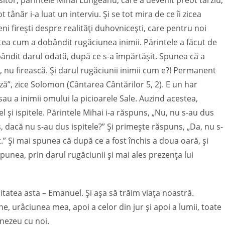
itor, părintele Mihai Lungeanu, care a devenit preot târziu,
 tânăr i-a luat un interviu. Și se tot mira de ce îi zicea
ni firești despre realități duhovnicești, care pentru noi
tea cum a dobândit rugăciunea inimii. Părintele a făcut de
ândit darul odată, după ce s-a împărtășit. Spunea că a
, nu firească. Și darul rugăciunii inimii cum e?! Permanent
”, zice Solomon (Cântarea Cântărilor 5, 2). E un har
au a inimii omului la picioarele Sale. Auzind acestea,
l și ispitele. Părintele Mihai i-a răspuns, „Nu, nu s-au dus
os, dacă nu s-au dus ispitele?” Și primește răspuns, „Da, nu s-
ărit.” Și mai spunea că după ce a fost închis a doua oară, și
punea, prin darul rugăciunii și mai ales prezența lui
itatea asta – Emanuel. Și așa să trăim viața noastră.
, urâciunea mea, apoi a celor din jur și apoi a lumii, toate
mnezeu cu noi.