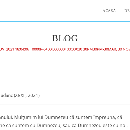
ACASĂ
DE
BLOG
OV. 2021 18:04:06 +0000P-6+00:003030+00:00X30 30PM30PM-30MAR, 30 NOV.
 adânc (XI/XII, 2021)
omnului. Mulțumim lui Dumnezeu că suntem împreună, că
 bine că suntem cu Dumnezeu, sau că Dumnezeu este cu noi.