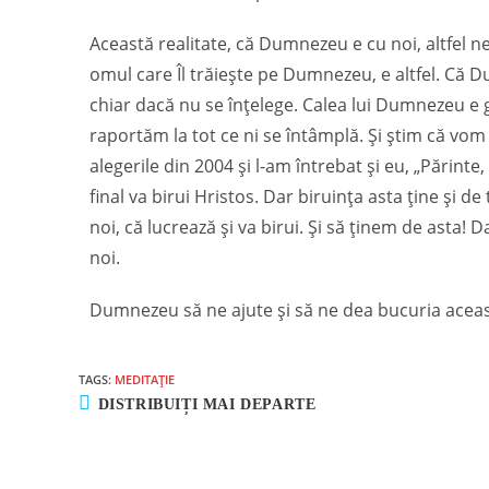
Această realitate, că Dumnezeu e cu noi, altfel n
omul care Îl trăiește pe Dumnezeu, e altfel. Că D
chiar dacă nu se înțelege. Calea lui Dumnezeu e gr
raportăm la tot ce ni se întâmplă. Și știm că vom
alegerile din 2004 și l-am întrebat și eu, „Părinte, 
final va birui Hristos. Dar biruința asta ține și 
noi, că lucrează și va birui. Și să ținem de asta! Da
noi.
Dumnezeu să ne ajute și să ne dea bucuria aceast
TAGS:
MEDITAȚIE
DISTRIBUIȚI MAI DEPARTE