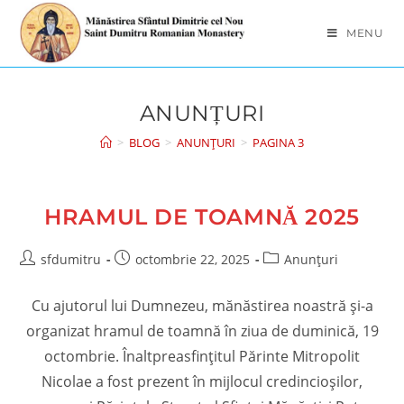
Skip
to
MENU
content
ANUNȚURI
>
BLOG
>
ANUNȚURI
>
PAGINA 3
HRAMUL DE TOAMNĂ 2025
Post
Post
Post
sfdumitru
octombrie 22, 2025
Anunțuri
author:
published:
category:
Cu ajutorul lui Dumnezeu, mănăstirea noastră și-a
organizat hramul de toamnă în ziua de duminică, 19
octombrie. Înaltpreasfințitul Părinte Mitropolit
Nicolae a fost prezent în mijlocul credincioșilor,