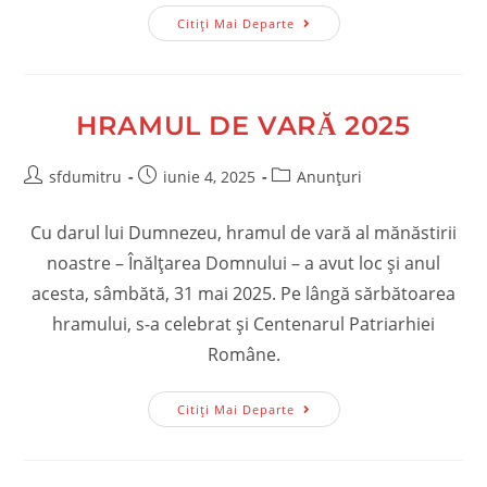
Invitație
Citiți Mai Departe
La
Hramul
De
Toamnă
2025
HRAMUL DE VARĂ 2025
Post
Post
Post
sfdumitru
iunie 4, 2025
Anunțuri
author:
published:
category:
Cu darul lui Dumnezeu, hramul de vară al mănăstirii
noastre – Înălțarea Domnului – a avut loc și anul
acesta, sâmbătă, 31 mai 2025. Pe lângă sărbătoarea
hramului, s-a celebrat și Centenarul Patriarhiei
Române.
Hramul
Citiți Mai Departe
De
Vară
2025