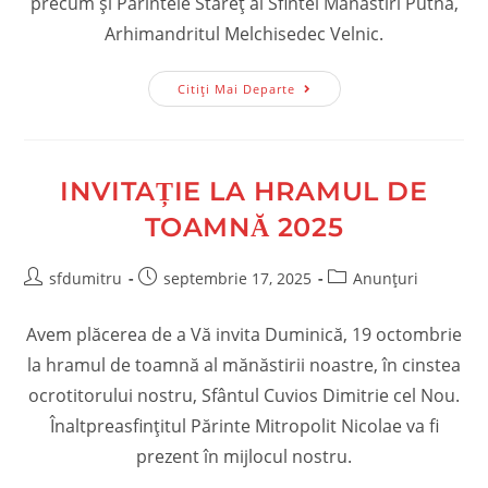
precum și Părintele Stareț al Sfintei Mănăstiri Putna,
Arhimandritul Melchisedec Velnic.
Hramul
Citiți Mai Departe
De
Toamnă
2025
INVITAȚIE LA HRAMUL DE
TOAMNĂ 2025
Post
Post
Post
sfdumitru
septembrie 17, 2025
Anunțuri
author:
published:
category:
Avem plăcerea de a Vă invita Duminică, 19 octombrie
la hramul de toamnă al mănăstirii noastre, în cinstea
ocrotitorului nostru, Sfântul Cuvios Dimitrie cel Nou.
Înaltpreasfințitul Părinte Mitropolit Nicolae va fi
prezent în mijlocul nostru.