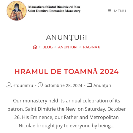
Skip
to
MENU
content
ANUNȚURI
>
BLOG
>
ANUNȚURI
>
PAGINA 6
HRAMUL DE TOAMNĂ 2024
Post
Post
Post
sfdumitru
octombrie 28, 2024
Anunțuri
author:
published:
category:
Our monastery held its annual celebration of its
patron, Saint Dimitrie the New, on Saturday, October
26. His Eminence, our Father and Metropolitan
Nicolae brought joy to everyone by being…