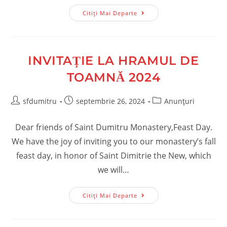
Hramul
Citiți Mai Departe
De
Toamnă
2024
INVITAȚIE LA HRAMUL DE
TOAMNĂ 2024
Post
Post
Post
sfdumitru
septembrie 26, 2024
Anunțuri
author:
published:
category:
Dear friends of Saint Dumitru Monastery,Feast Day.
We have the joy of inviting you to our monastery’s fall
feast day, in honor of Saint Dimitrie the New, which
we will…
Invitație
Citiți Mai Departe
La
Hramul
De
Toamnă