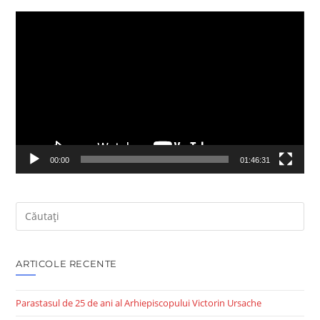
Player
video
00:00
01:46:31
Search
this
website
ARTICOLE RECENTE
Parastasul de 25 de ani al Arhiepiscopului Victorin Ursache