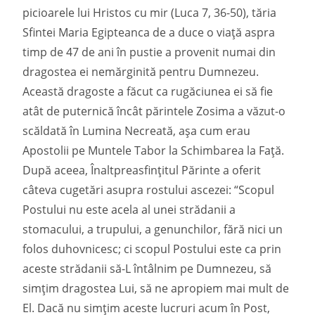
picioarele lui Hristos cu mir (Luca 7, 36-50), tăria
Sfintei Maria Egipteanca de a duce o viață aspra
timp de 47 de ani în pustie a provenit numai din
dragostea ei nemărginită pentru Dumnezeu.
Această dragoste a făcut ca rugăciunea ei să fie
atât de puternică încât părintele Zosima a văzut-o
scăldată în Lumina Necreată, așa cum erau
Apostolii pe Muntele Tabor la Schimbarea la Față.
După aceea, Înaltpreasfințitul Părinte a oferit
câteva cugetări asupra rostului ascezei: “Scopul
Postului nu este acela al unei strădanii a
stomacului, a trupului, a genunchilor, fără nici un
folos duhovnicesc; ci scopul Postului este ca prin
aceste strădanii să-L întâlnim pe Dumnezeu, să
simțim dragostea Lui, să ne apropiem mai mult de
El. Dacă nu simțim aceste lucruri acum în Post,