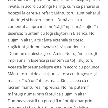
învăța, în acord cu Sfinții Părinți, cum că paharul și
botezul la care s-a referit Mântuitorul sunt paharul
suferinței și botezul morții. După aceea a
comentat asupra însemnătății împreună-slujirii în
Biserică: “Suntem cu toții slujitori în Biserică. Noi
slujim în altar, alții cântă ecteniile și citesc
rugăciuni și dumneavoastră răspundeți cu
‘Doamne miluiește’ și cu ‘Amin.’ Ne rugăm cu toții
împreună în Biserică și suntem cu toții slujitori.
Această împreună-slujire este în acord cu porunca
Mântuitorului de a sluji unii altora cu dragoste, și
mai are încă un înțeles mai adânc: aceea că ne
lucrăm mântuirea împreună. Noi nu putem fi
mântuiți numai prin faptul că slujim în altar.
Dumneavoastră nu puteți fi mântuiți doar prin
prezența la biserică. Ci prin împreună-slujire,