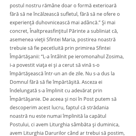
postul nostru rămâne doar o formă exterioară
fără să ne încălzească sufletul, fără să ne ofere o
experiență duhovnicească mai adâncă.” Și mai
concret, Înaltpreasfințitul Părinte a subliniat că,
asemenea vieții Sfintei Maria, postirea noastră
trebuie să fie pecetluită prin primirea Sfintei
Împărtășanii: “L-a întâlnit pe ieromonahul Zosima,
i-a povestit viața ei și a cerut să vină s-o
împărtășească într-un an de zile. Nu s-a dus la
Domnul fără să fie împărtășită. Asceza ei
îndelungată s-a împlinit cu adevărat prin
Împărtășanie. De aceea și noi în Post putem să
descoperim acest lucru, faptul că strădania
noastră nu este numai împlinită la capătul
Postului, ci avem Liturghia sâmbăta și duminica,
avem Liturghia Darurilor când ar trebui să postim,