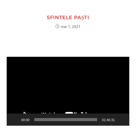
SFINTELE PAȘTI
mai 1, 2021
Player
video
00:00
01:46:31