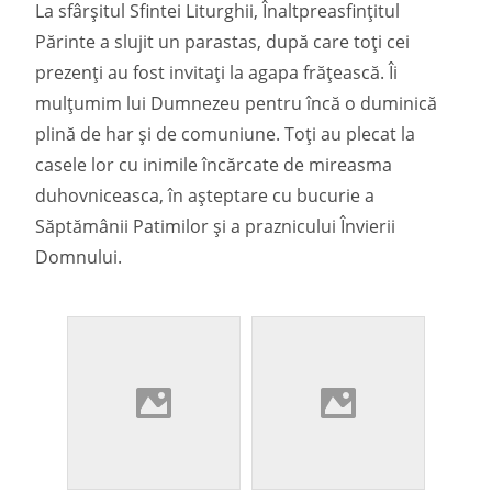
La sfârșitul Sfintei Liturghii, Înaltpreasfințitul
Părinte a slujit un parastas, după care toți cei
prezenți au fost invitați la agapa frățească. Îi
mulțumim lui Dumnezeu pentru încă o duminică
plină de har și de comuniune. Toți au plecat la
casele lor cu inimile încărcate de mireasma
duhovniceasca, în așteptare cu bucurie a
Săptămânii Patimilor și a praznicului Învierii
Domnului.