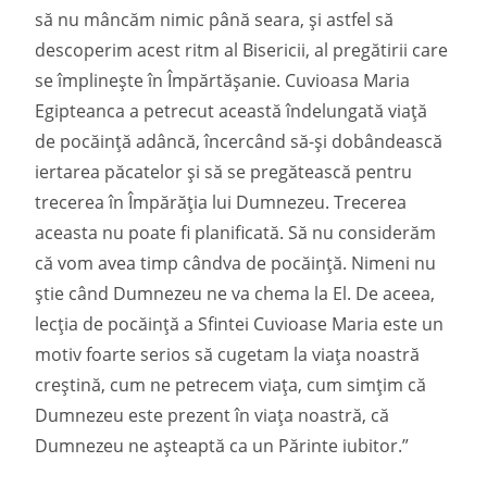
să nu mâncăm nimic până seara, și astfel să
descoperim acest ritm al Bisericii, al pregătirii care
se împlinește în Împărtășanie. Cuvioasa Maria
Egipteanca a petrecut această îndelungată viață
de pocăință adâncă, încercând să-și dobândească
iertarea păcatelor și să se pregătească pentru
trecerea în Împărăția lui Dumnezeu. Trecerea
aceasta nu poate fi planificată. Să nu considerăm
că vom avea timp cândva de pocăință. Nimeni nu
știe când Dumnezeu ne va chema la El. De aceea,
lecția de pocăință a Sfintei Cuvioase Maria este un
motiv foarte serios să cugetam la viața noastră
creștină, cum ne petrecem viața, cum simțim că
Dumnezeu este prezent în viața noastră, că
Dumnezeu ne așteaptă ca un Părinte iubitor.”