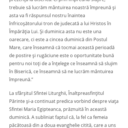
trebuie să lucrăm mântuirea noastră împreună și
asta va fi răspunsul nostru înaintea
înfricoșătorului tron de judecată a lui Hristos în
Împărăția Lui. Și duminica asta nu este una
oarecare, ci este a cincea duminică din Postul
Mare, care înseamnă că tocmai această perioadă
de postire și rugăciune este o oportunitate bună
pentru noi toți de a înțelege ce înseamnă să slujim
în Biserică, ce înseamnă să ne lucrăm mântuirea
împreună.”
La sfârșitul Sfintei Liturghii, Înaltpreasfințitul
Părinte și-a continuat predica vorbind despre viața
Sfintei Maria Egipteanca, prăznuită în această
duminică. A subliniat faptul că, la fel ca femeia
păcătoasă din a doua evanghelie citită, care a uns