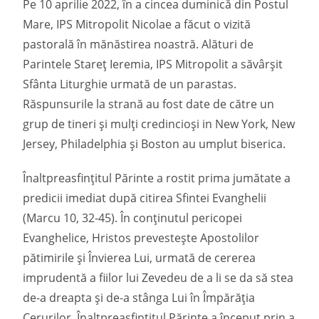
Pe 10 aprilie 2022, în a cincea duminică din Postul
Mare, IPS Mitropolit Nicolae a făcut o vizită
pastorală în mănăstirea noastră. Alături de
Parintele Stareț Ieremia, IPS Mitropolit a săvârșit
Sfânta Liturghie urmată de un parastas.
Răspunsurile la strană au fost date de către un
grup de tineri și mulți credincioși in New York, New
Jersey, Philadelphia și Boston au umplut biserica.
Înaltpreasfințitul Părinte a rostit prima jumătate a
predicii imediat după citirea Sfintei Evanghelii
(Marcu 10, 32-45). În conținutul pericopei
Evanghelice, Hristos prevestește Apostolilor
pătimirile și Învierea Lui, urmată de cererea
imprudentă a fiilor lui Zevedeu de a li se da să stea
de-a dreapta și de-a stânga Lui în Împărăția
Cerurilor. Înaltpreasfințitul Părinte a început prin a