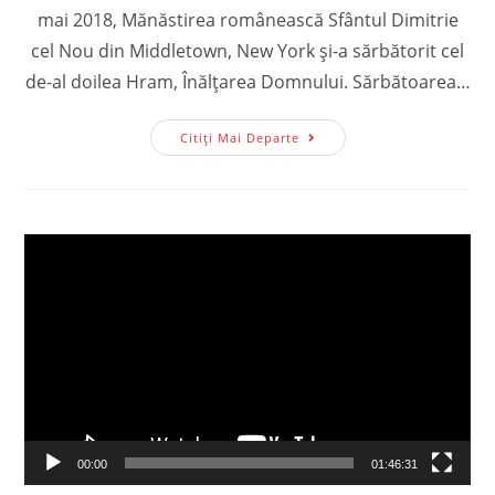
mai 2018, Mănăstirea românească Sfântul Dimitrie
cel Nou din Middletown, New York și-a sărbătorit cel
de-al doilea Hram, Înălțarea Domnului. Sărbătoarea…
Hram
Citiți Mai Departe
La
Mănăstirea
Românească
Sfântul
Dimitrie
Cel
Player
Nou
Din
video
Middletown,
New
York
00:00
01:46:31