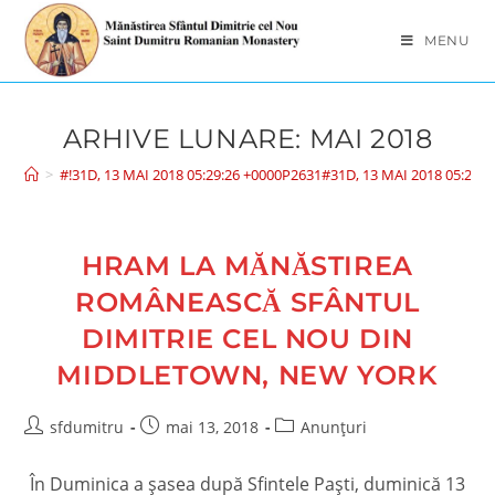
Skip
to
MENU
content
ARHIVE LUNARE: MAI 2018
>
#!31D, 13 MAI 2018 05:29:26 +0000P2631#31D, 13 MAI 2018 05:29
HRAM LA MĂNĂSTIREA
ROMÂNEASCĂ SFÂNTUL
DIMITRIE CEL NOU DIN
MIDDLETOWN, NEW YORK
Post
Post
Post
sfdumitru
mai 13, 2018
Anunțuri
author:
published:
category:
În Duminica a șasea după Sfintele Paști, duminică 13