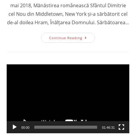
mai 2018, Mănăstirea românească Sfântul Dimitrie
cel Nou din Middletown, New York și-a sărbătorit cel
de-al doilea Hram, Înălțarea Domnului. Sărbătoarea…
Hram
Continue Reading
La
Mănăstirea
Românească
Sfântul
Dimitrie
Cel
Video
Nou
Din
Player
Middletown,
New
York
00:00
01:46:31