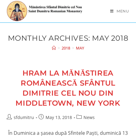
Skip
to
MENU
content
MONTHLY ARCHIVES: MAY 2018
>
2018
>
MAY
HRAM LA MĂNĂSTIREA
ROMÂNEASCĂ SFÂNTUL
DIMITRIE CEL NOU DIN
MIDDLETOWN, NEW YORK
Post
Post
Post
sfdumitru
May 13, 2018
News
author:
published:
category:
În Duminica a șasea după Sfintele Paști, duminică 13