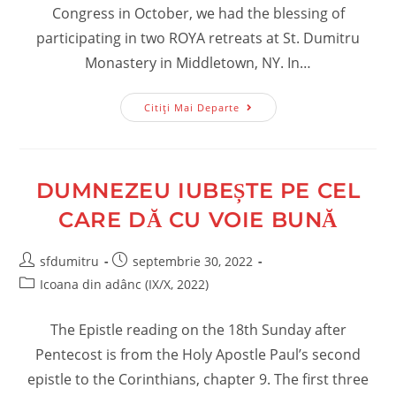
Congress in October, we had the blessing of
participating in two ROYA retreats at St. Dumitru
Monastery in Middletown, NY. In…
Două
Citiți Mai Departe
Întâlniri
ROYA
Cu
Părintele
Diacon
Sorin
DUMNEZEU IUBEȘTE PE CEL
Mihalache
CARE DĂ CU VOIE BUNĂ
Post
Post
sfdumitru
septembrie 30, 2022
author:
published:
Post
Icoana din adânc (IX/X, 2022)
category:
The Epistle reading on the 18th Sunday after
Pentecost is from the Holy Apostle Paul’s second
epistle to the Corinthians, chapter 9. The first three