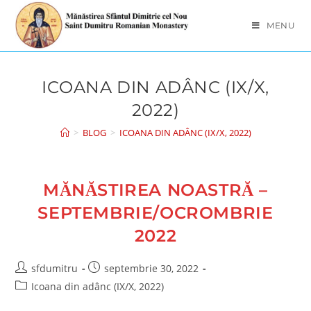
Skip
to
MENU
content
ICOANA DIN ADÂNC (IX/X,
2022)
>
BLOG
>
ICOANA DIN ADÂNC (IX/X, 2022)
MĂNĂSTIREA NOASTRĂ –
SEPTEMBRIE/OCROMBRIE
2022
Post
Post
sfdumitru
septembrie 30, 2022
author:
published:
Post
Icoana din adânc (IX/X, 2022)
category: