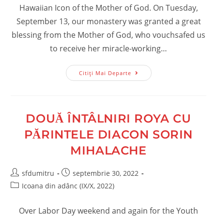
Hawaiian Icon of the Mother of God. On Tuesday,
September 13, our monastery was granted a great
blessing from the Mother of God, who vouchsafed us
to receive her miracle-working…
Mănăstirea
Citiți Mai Departe
Noastră
–
Septembrie/ocrombrie
2022
DOUĂ ÎNTÂLNIRI ROYA CU
PĂRINTELE DIACON SORIN
MIHALACHE
Post
Post
sfdumitru
septembrie 30, 2022
author:
published:
Post
Icoana din adânc (IX/X, 2022)
category:
Over Labor Day weekend and again for the Youth