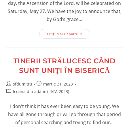
day, the Ascension of the Lord, will be celebrated on
Saturday, May 27. We have the joy to announce that,
by God’s grace…
Mănăstirea
Citiți Mai Departe
Noastră
–
Martie/aprilie
2023
TINERII STRĂLUCESC CÂND
SUNT UNIȚI ÎN BISERICĂ
Post
Post
sfdumitru
martie 31, 2023
author:
published:
Post
Icoana din adânc (III/IV, 2023)
category:
I don't think it has ever been easy to be young. We
have all gone through or will go through that period
of personal searching and trying to find our…