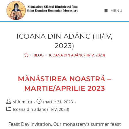
Skip
to
MENU
content
ICOANA DIN ADÂNC (III/IV,
2023)
>
BLOG
>
ICOANA DIN ADÂNC (III/IV, 2023)
MĂNĂSTIREA NOASTRĂ –
MARTIE/APRILIE 2023
Post
Post
sfdumitru
martie 31, 2023
author:
published:
Post
Icoana din adânc (III/IV, 2023)
category:
Feast Day Invitation. Our monastery’s summer feast