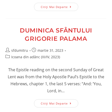
Tinerii
Citiți Mai Departe
Strălucesc
Când
Sunt
Uniți
În
Biserică
DUMINICA SFÂNTULUI
GRIGORIE PALAMA
Post
Post
sfdumitru
martie 31, 2023
author:
published:
Post
Icoana din adânc (III/IV, 2023)
category:
The Epistle reading on the second Sunday of Great
Lent was from the Holy Apostle Paul’s Epistle to the
Hebrews, chapter 1, the last 5 verses: “And: ‘You,
Lord, in…
Duminica
Citiți Mai Departe
Sfântului
Grigorie