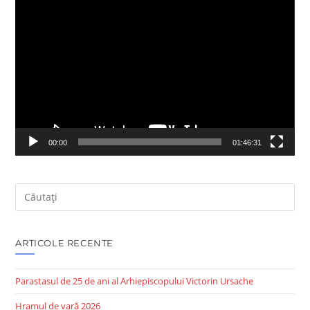
Player
video
00:00
01:46:31
Search
this
website
ARTICOLE RECENTE
Parastasul de 25 de ani al Arhiepiscopului Victorin Ursache
Hramul de vară 2026