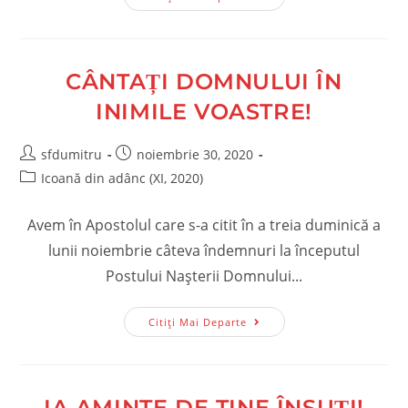
Brațele
Părintești
CÂNTAȚI DOMNULUI ÎN
INIMILE VOASTRE!
Post
Post
sfdumitru
noiembrie 30, 2020
author:
published:
Post
Icoană din adânc (XI, 2020)
category:
Avem în Apostolul care s-a citit în a treia duminică a
lunii noiembrie câteva îndemnuri la începutul
Postului Nașterii Domnului...
Cântați
Citiți Mai Departe
Domnului
În
Inimile
Voastre!
IA AMINTE DE TINE ÎNSUȚI!