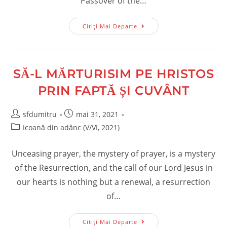
Passover of the…
Pogorârea
Citiți Mai Departe
Sfântului
Duh
SĂ-L MĂRTURISIM PE HRISTOS
PRIN FAPTĂ ȘI CUVÂNT
Post
Post
sfdumitru
mai 31, 2021
author:
published:
Post
Icoană din adânc (V/VI, 2021)
category:
Unceasing prayer, the mystery of prayer, is a mystery
of the Resurrection, and the call of our Lord Jesus in
our hearts is nothing but a renewal, a resurrection
of…
Să-
Citiți Mai Departe