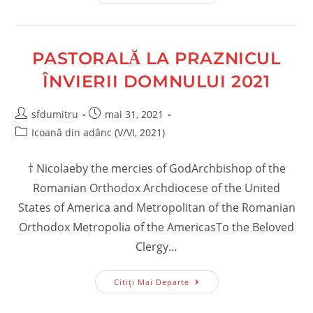
L
Mărturisim
Pe
Hristos
Prin
Faptă
PASTORALĂ LA PRAZNICUL
Și
Cuvânt
ÎNVIERII DOMNULUI 2021
Post
Post
sfdumitru
mai 31, 2021
author:
published:
Post
Icoană din adânc (V/VI, 2021)
category:
† Nicolaeby the mercies of GodArchbishop of the
Romanian Orthodox Archdiocese of the United
States of America and Metropolitan of the Romanian
Orthodox Metropolia of the AmericasTo the Beloved
Clergy…
Pastorală
Citiți Mai Departe
La
Praznicul
Învierii