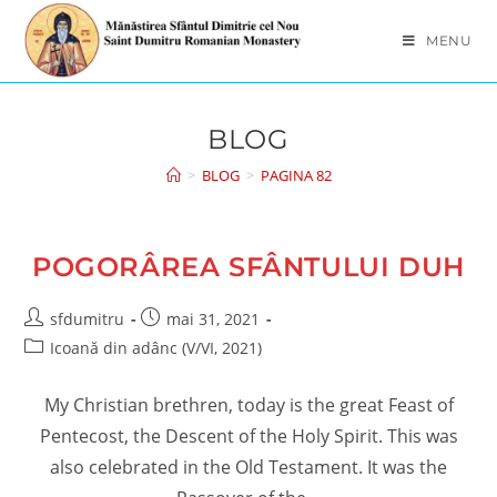
Skip
to
MENU
content
BLOG
>
BLOG
>
PAGINA 82
POGORÂREA SFÂNTULUI DUH
Post
Post
sfdumitru
mai 31, 2021
author:
published:
Post
Icoană din adânc (V/VI, 2021)
category:
My Christian brethren, today is the great Feast of
Pentecost, the Descent of the Holy Spirit. This was
also celebrated in the Old Testament. It was the