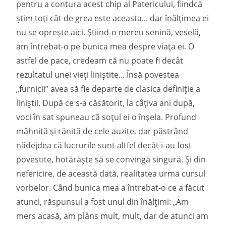
pentru a contura acest chip al Patericului, fiindcă
știm toți cât de grea este aceasta... dar înălțimea ei
nu se oprește aici. Știind-o mereu senină, veselă,
am întrebat-o pe bunica mea despre viața ei. O
astfel de pace, credeam că nu poate fi decât
rezultatul unei vieți liniștite... Însă povestea
„furnicii” avea să fie departe de clasica definiție a
liniștii. După ce s-a căsătorit, la câțiva ani după,
voci în sat spuneau că soțul ei o înșela. Profund
mâhnită și rănită de cele auzite, dar păstrând
nădejdea că lucrurile sunt altfel decât i-au fost
povestite, hotărăște să se convingă singură. Și din
nefericire, de această dată, realitatea urma cursul
vorbelor. Când bunica mea a întrebat-o ce a făcut
atunci, răspunsul a fost unul din înălțimi: „Am
mers acasă, am plâns mult, mult, dar de atunci am