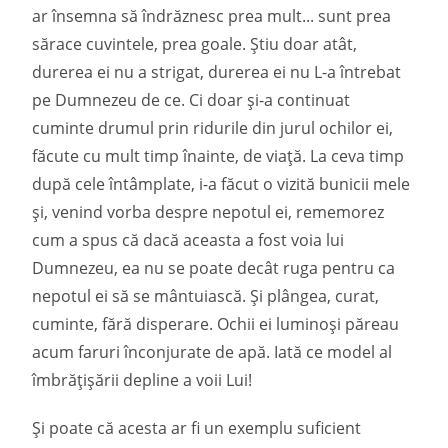
ar însemna să îndrăznesc prea mult... sunt prea
sărace cuvintele, prea goale. Știu doar atât,
durerea ei nu a strigat, durerea ei nu L-a întrebat
pe Dumnezeu de ce. Ci doar și-a continuat
cuminte drumul prin ridurile din jurul ochilor ei,
făcute cu mult timp înainte, de viață. La ceva timp
după cele întâmplate, i-a făcut o vizită bunicii mele
și, venind vorba despre nepotul ei, rememorez
cum a spus că dacă aceasta a fost voia lui
Dumnezeu, ea nu se poate decât ruga pentru ca
nepotul ei să se mântuiască. Și plângea, curat,
cuminte, fără disperare. Ochii ei luminoși păreau
acum faruri înconjurate de apă. Iată ce model al
îmbrățișării depline a voii Lui!
Și poate că acesta ar fi un exemplu suficient