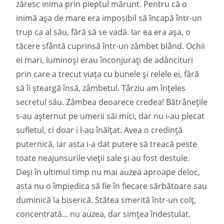
zăresc inima prin pieptul mărunt. Pentru că o
inimă așa de mare era imposibil să încapă într-un
trup ca al său, fără să se vadă. Iar ea era așa, o
tăcere sfântă cuprinsă într-un zâmbet blând. Ochii
ei mari, luminoși erau înconjurați de adâncituri
prin care a trecut viața cu bunele și relele ei, fără
să îi șteargă însă, zâmbetul. Târziu am înțeles
secretul său. Zâmbea deoarece credea! Bătrânețile
s-au așternut pe umerii săi mici, dar nu i-au plecat
sufletul, ci doar i l-au înălțat. Avea o credință
puternică, iar asta i-a dat putere să treacă peste
toate neajunsurile vieții sale și au fost destule.
Deși în ultimul timp nu mai auzea aproape deloc,
asta nu o împiedica să fie în fiecare sărbătoare sau
duminică la biserică. Stătea smerită într-un colț,
concentrată... nu auzea, dar simțea îndestulat.