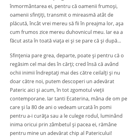
înmormântarea ei, pentru că oamenii frumoși,
oamenii sfințiți, transmit o mireasmă atât de
plăcută, încât vrei mereu să fii în preajma lor, așa
cum frumos zice mereu duhovnicul meu. Iar ea a
făcut asta în toată viața ei și se pare că și după...
Sfințenia pare grea, departe, poate și pentru că o
regăsim cel mai des în cărți; cred însă că având
ochii inimii îndreptați mai des către ceilalți și nu
doar către noi, putem descoperi un adevărat
Pateric aici și acum, în tot zgomotul vieții
contemporane. Iar tanti Ecaterina, mâna de om pe
care și la 80 de ani o vedeam urcată în pomi
pentru a-i curăța sau a le culege rodul, luminând
inima oricui prin zâmbetul și pacea ei, rămâne
pentru mine un adevărat chip al Patericului!