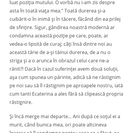
luat poziția mutului. O vorbă nu i-am zis despre
asta în toată viața mea.” Toată durerea și-a
cuibărit-o în inimă și în tăcere, făcând din ea prilej
de sfințire. Sigur, gândirea noastră modernă ar
condamna această poziție pe care, poate, ar
vedea-o lipsită de curaj; câți însă dintre noi au
această tărie de a-și tăinui durerea, de a nu o
striga și a o arunca în obrazul celui care ne-a
rănit?! Dacă în cazul suferinței avem două soluții,
așa cum spunea un părinte, adică să ne răstignim
pe noi sau să îl răstignim pe aproapele nostru, iată
cum tanti Ecaterina a ales fără să clipească propria
răstignire.
Și încă merge mai departe... Ani după ce soțul ei a
murit, când bunica mea, ori poate altcineva