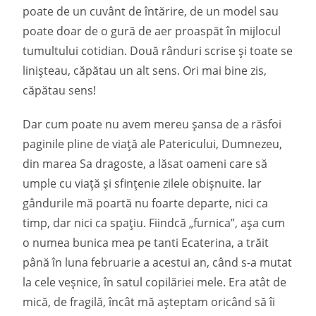
poate de un cuvânt de întărire, de un model sau
poate doar de o gură de aer proaspăt în mijlocul
tumultului cotidian. Două rânduri scrise și toate se
linișteau, căpătau un alt sens. Ori mai bine zis,
căpătau sens!
Dar cum poate nu avem mereu șansa de a răsfoi
paginile pline de viață ale Patericului, Dumnezeu,
din marea Sa dragoste, a lăsat oameni care să
umple cu viață și sfințenie zilele obișnuite. Iar
gândurile mă poartă nu foarte departe, nici ca
timp, dar nici ca spațiu. Fiindcă „furnica”, așa cum
o numea bunica mea pe tanti Ecaterina, a trăit
până în luna februarie a acestui an, când s-a mutat
la cele veșnice, în satul copilăriei mele. Era atât de
mică, de fragilă, încât mă așteptam oricând să îi