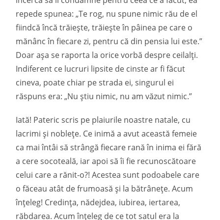
încerca să îl condamne pentru ceea ce a făcut, ea
repede spunea: „Te rog, nu spune nimic rău de el
fiindcă încă trăiește, trăiește în pâinea pe care o
mănânc în fiecare zi, pentru că din pensia lui este.”
Doar așa se raporta la orice vorbă despre ceilalți.
Indiferent ce lucruri lipsite de cinste ar fi făcut
cineva, poate chiar pe strada ei, singurul ei
răspuns era: „Nu știu nimic, nu am văzut nimic.”
Iată! Pateric scris pe plaiurile noastre natale, cu
lacrimi și noblețe. Ce inimă a avut această femeie
ca mai întâi să strângă fiecare rană în inima ei fără
a cere socoteală, iar apoi să îi fie recunoscătoare
celui care a rănit-o?! Acestea sunt podoabele care
o făceau atât de frumoasă și la bătrânețe. Acum
înțeleg! Credința, nădejdea, iubirea, iertarea,
răbdarea. Acum înțeleg de ce tot satul era la