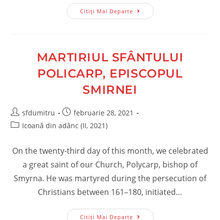
Arhiepiscopul
Citiți Mai Departe
Victorin
Ursache.
Un
Sfânt
Printre
Noi
MARTIRIUL SFÂNTULUI
(IV)
POLICARP, EPISCOPUL
SMIRNEI
Post
Post
sfdumitru
februarie 28, 2021
author:
published:
Post
Icoană din adânc (II, 2021)
category:
On the twenty-third day of this month, we celebrated
a great saint of our Church, Polycarp, bishop of
Smyrna. He was martyred during the persecution of
Christians between 161–180, initiated…
Martiriul
Citiți Mai Departe