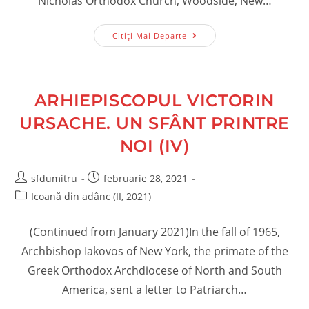
Nicholas Orthodox Church, Woodside, New…
Ebed
Citiți Mai Departe
Yahwe
ARHIEPISCOPUL VICTORIN
URSACHE. UN SFÂNT PRINTRE
NOI (IV)
Post
Post
sfdumitru
februarie 28, 2021
author:
published:
Post
Icoană din adânc (II, 2021)
category:
(Continued from January 2021)In the fall of 1965,
Archbishop Iakovos of New York, the primate of the
Greek Orthodox Archdiocese of North and South
America, sent a letter to Patriarch…