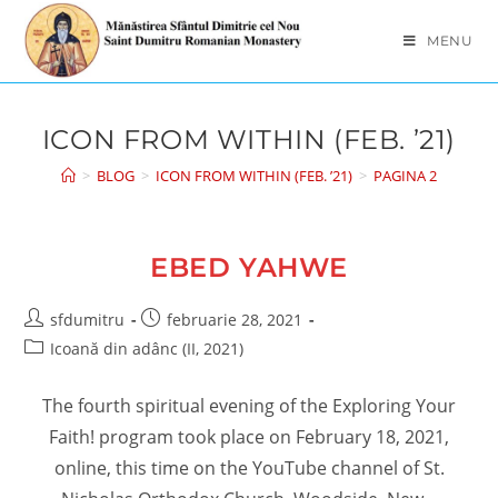
Skip
to
MENU
content
ICON FROM WITHIN (FEB. ’21)
>
BLOG
>
ICON FROM WITHIN (FEB. ’21)
>
PAGINA 2
EBED YAHWE
Post
Post
sfdumitru
februarie 28, 2021
author:
published:
Post
Icoană din adânc (II, 2021)
category:
The fourth spiritual evening of the Exploring Your
Faith! program took place on February 18, 2021,
online, this time on the YouTube channel of St.