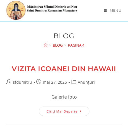
Skip
to
MENU
content
BLOG
>
BLOG
>
PAGINA 4
VIZITA ICOANEI DIN HAWAII
Post
Post
Post
sfdumitru
mai 27, 2025
Anunțuri
author:
published:
category:
Galerie foto
Vizita
Citiți Mai Departe
Icoanei
Din
Hawaii