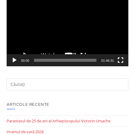
Player
video
00:00
01:46:31
Search
this
website
ARTICOLE RECENTE
Parastasul de 25 de ani al Arhiepiscopului Victorin Ursache
Hramul de vară 2026