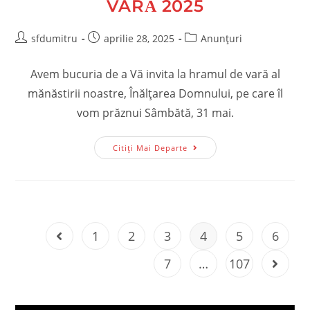
VARĂ 2025
Post
Post
Post
sfdumitru
aprilie 28, 2025
Anunțuri
author:
published:
category:
Avem bucuria de a Vă invita la hramul de vară al
mănăstirii noastre, Înălțarea Domnului, pe care îl
vom prăznui Sâmbătă, 31 mai.
Invitație
Citiți Mai Departe
La
Hramul
De
Vară
2025
1
2
3
4
5
6
Go to the previous page
7
…
107
Go to t