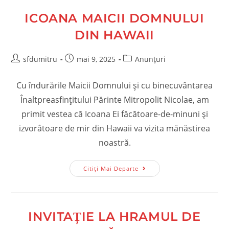
ICOANA MAICII DOMNULUI
DIN HAWAII
Post
Post
Post
sfdumitru
mai 9, 2025
Anunțuri
author:
published:
category:
Cu îndurările Maicii Domnului și cu binecuvântarea
Înaltpreasfințitului Părinte Mitropolit Nicolae, am
primit vestea că Icoana Ei făcătoare-de-minuni și
izvorâtoare de mir din Hawaii va vizita mănăstirea
noastră.
Icoana
Citiți Mai Departe
Maicii
Domnului
Din
Hawaii
INVITAȚIE LA HRAMUL DE