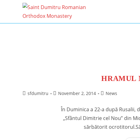
Skip
to
content
HRAMUL M
Post
Post
Post
sfdumitru
November 2, 2014
News
author:
published:
category:
În Duminica a 22-a după Rusalii, 
„Sfântul Dimitrie cel Nou” din Mi
sărbătorit ocrotitorul.