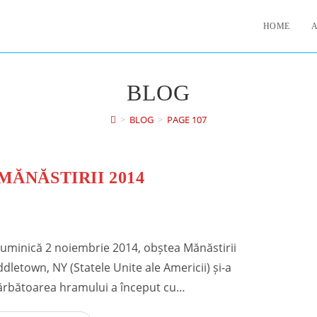
HOME
BLOG
>
BLOG
>
PAGE 107
ĂNĂSTIRII 2014
duminică 2 noiembrie 2014, obștea Mănăstirii
ddletown, NY (Statele Unite ale Americii) și-a
Sărbătoarea hramului a început cu…