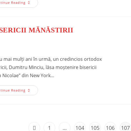
Hramul
tinue Reading
Mănăstirii
2014
SERICII MĂNĂSTIRII
 mai mulți ani în urmă, un credincios ortodox
cii, Dumitru Minciu, lăsa moștenire bisericii
rh Nicolae” din New York…
Sfințirea
tinue Reading
Bisericii
Mănăstirii
1
…
104
105
106
107
Go to the previous page