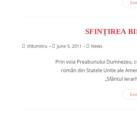
Con
SFINȚIREA BI
Post
Post
Post
sfdumitru
June 5, 2011
News
author:
published:
category:
Prin voia Preabunului Dumnezeu, cu
român din Statele Unite ale Ameri
„Sfântul Iera
Con